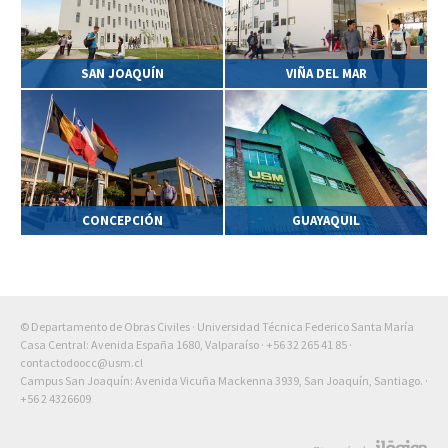
SAN JOAQUÍN
VIÑA DEL MAR
CONCEPCIÓN
GUAYAQUIL
© Departamento de Obras Civiles · Universidad Técnica Federico Santa María
Casa Central: Avenida España 1680, Valparaíso ·
+56 32 265 41 85
·
contactodoocc@usm.cl
Campus San Joaquín: Avenida Vicuña Mackenna 3939, San Joaquín, Santiago. ·
+56 2 4326609