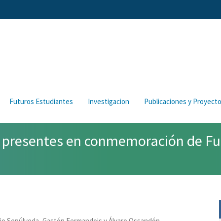
Futuros Estudiantes
Investigacion
Publicaciones y Proyect
 presentes en conmemoración de Fulb
io Sepúlveda, Gastón Fermandois y Álvaro Ossandón,