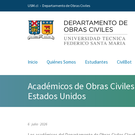
USM.cl
Departamento de Obras Civiles
Inicio
Quiénes Somos
Estudiantes
CivilBot
Académicos de Obras Civiles
Estados Unidos
6 · julio · 2026
Los académicos del Departamento de Obras Civiles Claud