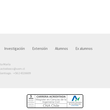
Investigación
Extensión
Alumnos
Ex alumnos
nta María
tactodoocc@usm.cl
antiago. ·
+56 2 4326609