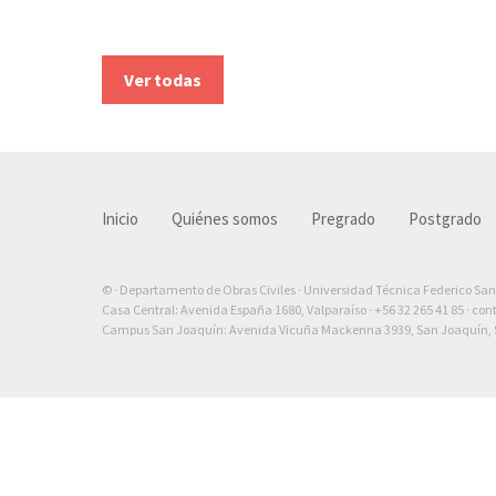
Ver todas
Inicio
Quiénes somos
Pregrado
Postgrado
© · Departamento de Obras Civiles · Universidad Técnica Federico Sa
Casa Central: Avenida España 1680, Valparaíso ·
+56 32 265 41 85
·
con
Campus San Joaquín: Avenida Vicuña Mackenna 3939, San Joaquín, S