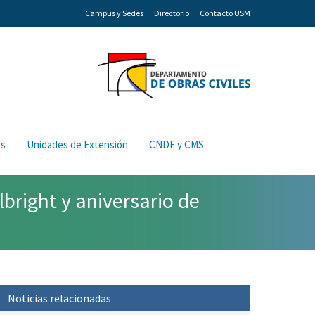
Campus y Sedes
Directorio
Contacto USM
os
Unidades de Extensión
CNDE y CMS
right y aniversario de
Noticias relacionadas