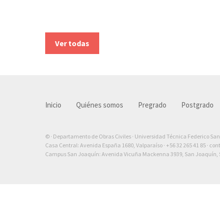
Ver todas
Inicio
Quiénes somos
Pregrado
Postgrado
© · Departamento de Obras Civiles · Universidad Técnica Federico Sa
Casa Central: Avenida España 1680, Valparaíso ·
+56 32 265 41 85
·
con
Campus San Joaquín: Avenida Vicuña Mackenna 3939, San Joaquín, S