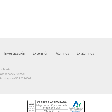
Investigación
Extensión
Alumnos
Ex alumnos
nta María
tactodoocc@usm.cl
antiago. ·
+56 2 4326609