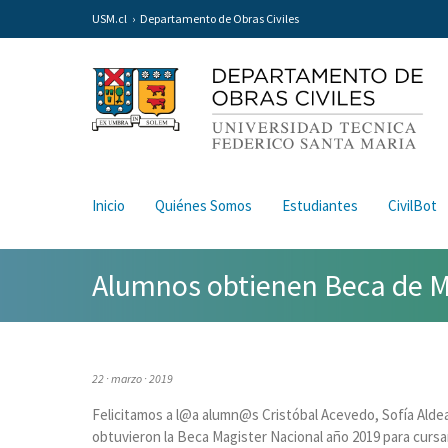
USM.cl
Departamento de Obras Civiles
Inicio
Quiénes Somos
Estudiantes
CivilBot
Alumnos obtienen Beca de M
22 · marzo · 2019
Felicitamos a l@a alumn@s Cristóbal Acevedo, Sofía Alde
obtuvieron la Beca Magister Nacional año 2019 para cursar 