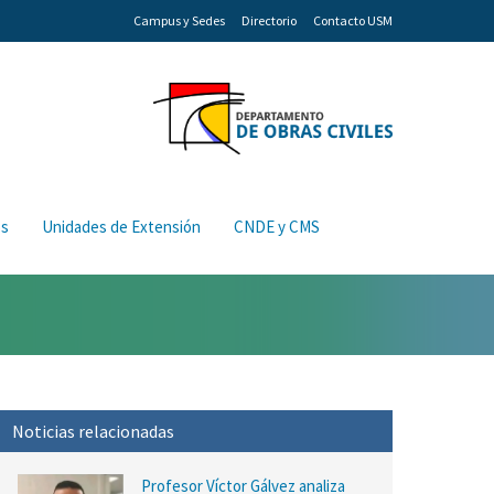
Campus y Sedes
Directorio
Contacto USM
os
Unidades de Extensión
CNDE y CMS
Noticias relacionadas
Profesor Víctor Gálvez analiza