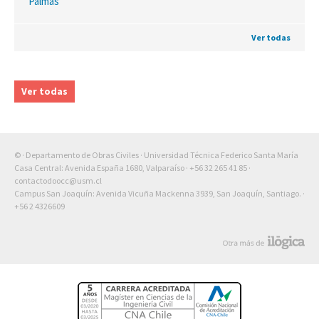
Palmas
Ver todas
Ver todas
© · Departamento de Obras Civiles · Universidad Técnica Federico Santa María
Casa Central: Avenida España 1680, Valparaíso ·
+56 32 265 41 85
·
contactodoocc@usm.cl
Campus San Joaquín: Avenida Vicuña Mackenna 3939, San Joaquín, Santiago. ·
+56 2 4326609