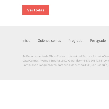
Ver todas
Inicio
Quiénes somos
Pregrado
Postgrado
© · Departamento de Obras Civiles · Universidad Técnica Federico Sa
Casa Central: Avenida España 1680, Valparaíso ·
+56 32 265 41 85
·
con
Campus San Joaquín: Avenida Vicuña Mackenna 3939, San Joaquín, S