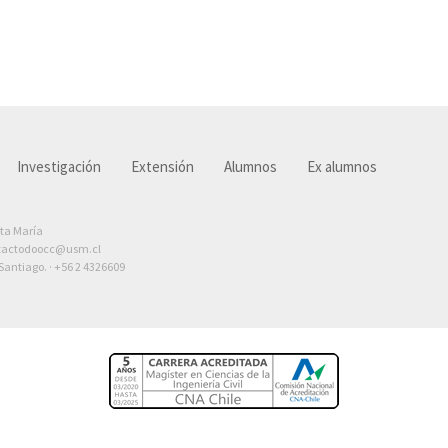
Investigación
Extensión
Alumnos
Ex alumnos
nta María
tactodoocc@usm.cl
antiago. ·
+56 2 4326609