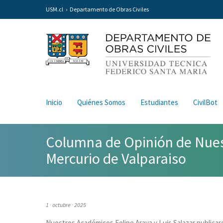
USM.cl
Departamento de Obras Civiles
Inicio
Quiénes Somos
Estudiantes
CivilBot
Columna de Opinión de Nuest
Mercurio de Valparaiso
1 · octubre · 2025
Nuestros Académicos Felipe Araya y Luis Salazar publicar