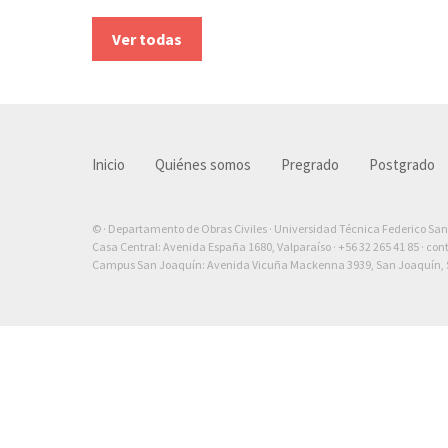
Ver todas
Inicio
Quiénes somos
Pregrado
Postgrado
© · Departamento de Obras Civiles · Universidad Técnica Federico Sa
Casa Central: Avenida España 1680, Valparaíso ·
+56 32 265 41 85
·
con
Campus San Joaquín: Avenida Vicuña Mackenna 3939, San Joaquín, S