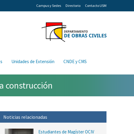
Campus y Sedes
Directorio
Contacto USM
os
Unidades de Extensión
CNDE y CMS
a construcción
Noticias relacionadas
Estudiantes de Magíster OCIV