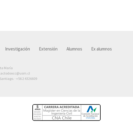
Investigación
Extensión
Alumnos
Ex alumnos
nta María
tactodoocc@usm.cl
antiago. ·
+56 2 4326609