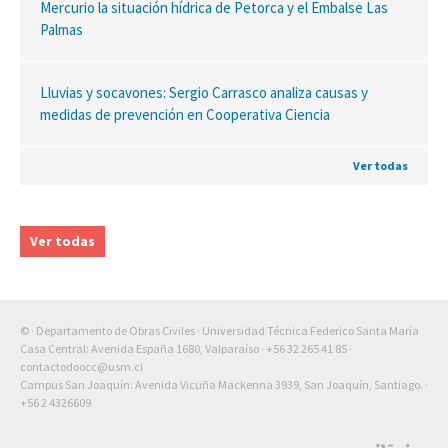
Mercurio la situación hídrica de Petorca y el Embalse Las
Palmas
Lluvias y socavones: Sergio Carrasco analiza causas y
medidas de prevención en Cooperativa Ciencia
Ver todas
Ver todas
© · Departamento de Obras Civiles · Universidad Técnica Federico Santa María
Casa Central: Avenida España 1680, Valparaíso ·
+56 32 265 41 85
·
contactodoocc@usm.cl
Campus San Joaquín: Avenida Vicuña Mackenna 3939, San Joaquín, Santiago. ·
+56 2 4326609