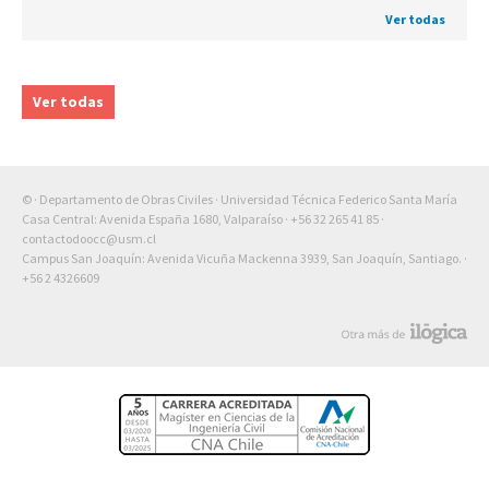
Ver todas
Ver todas
© · Departamento de Obras Civiles · Universidad Técnica Federico Santa María
Casa Central: Avenida España 1680, Valparaíso ·
+56 32 265 41 85
·
contactodoocc@usm.cl
Campus San Joaquín: Avenida Vicuña Mackenna 3939, San Joaquín, Santiago. ·
+56 2 4326609