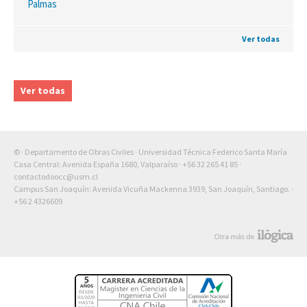
Palmas
Ver todas
Ver todas
© · Departamento de Obras Civiles · Universidad Técnica Federico Santa María
Casa Central: Avenida España 1680, Valparaíso ·
+56 32 265 41 85
·
contactodoocc@usm.cl
Campus San Joaquín: Avenida Vicuña Mackenna 3939, San Joaquín, Santiago. ·
+56 2 4326609