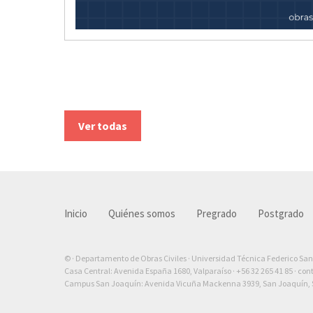
Ver todas
Inicio
Quiénes somos
Pregrado
Postgrado
© · Departamento de Obras Civiles · Universidad Técnica Federico Sa
Casa Central: Avenida España 1680, Valparaíso ·
+56 32 265 41 85
·
con
Campus San Joaquín: Avenida Vicuña Mackenna 3939, San Joaquín, S