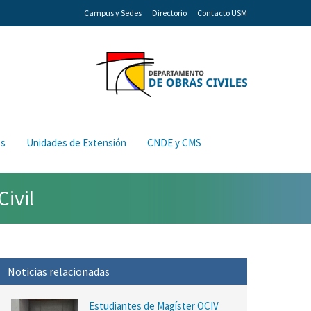
Campus y Sedes
Directorio
Contacto USM
os
Unidades de Extensión
CNDE y CMS
Civil
Noticias relacionadas
Estudiantes de Magíster OCIV