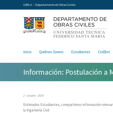
USM.cl
Departamento de Obras Civiles
Inicio
Quiénes Somos
Estudiantes
CivilBot
Información: Postulación a Ma
2 · octubre · 2024
Estimados Estudiantes, compartimos información relevant
la Ingeniería Civil