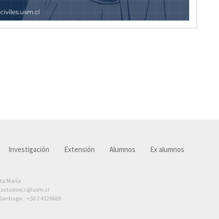
Investigación
Extensión
Alumnos
Ex alumnos
nta María
tactodoocc@usm.cl
antiago. ·
+56 2 4326609