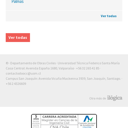
Palmas
Ver todas
Ver todas
© · Departamento de Obras Civiles · Universidad Técnica Federico Santa María
Casa Central: Avenida España 1680, Valparaíso ·
+56 32 265 41 85
·
contactodoocc@usm.cl
Campus San Joaquín: Avenida Vicuña Mackenna 3939, San Joaquín, Santiago. ·
+56 2 4326609