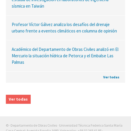
sísmica en Taiwán
Profesor Víctor Gálvez analiza los desafíos del drenaje
urbano frente a eventos climáticos en columna de opinión
Académico del Departamento de Obras Civiles analizó en El
Mercurio la situación hídrica de Petorca y el Embalse Las
Palmas
Ver todas
Ver todas
© · Departamento de Obras Civiles · Universidad Técnica Federico Santa María
Casa Central: Avenida España 1680, Valparaíso ·
+56 32 265 41 85
·