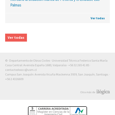
Palmas
Ver todas
Ver todas
© · Departamento de Obras Civiles · Universidad Técnica Federico Santa María
Casa Central: Avenida España 1680, Valparaíso ·
+56 32 265 41 85
·
contactodoocc@usm.cl
Campus San Joaquín: Avenida Vicuña Mackenna 3939, San Joaquín, Santiago. ·
+56 2 4326609