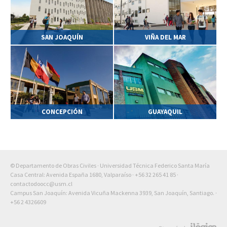
SAN JOAQUÍN
VIÑA DEL MAR
CONCEPCIÓN
GUAYAQUIL
© Departamento de Obras Civiles · Universidad Técnica Federico Santa María
Casa Central: Avenida España 1680, Valparaíso ·
+56 32 265 41 85
·
contactodoocc@usm.cl
Campus San Joaquín: Avenida Vicuña Mackenna 3939, San Joaquín, Santiago. ·
+56 2 4326609