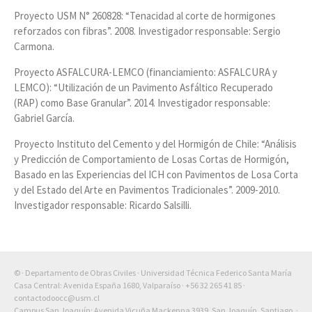
Proyecto USM N° 260828: “Tenacidad al corte de hormigones
reforzados con fibras”. 2008. Investigador responsable: Sergio
Carmona.
Proyecto ASFALCURA-LEMCO (financiamiento: ASFALCURA y
LEMCO): “Utilización de un Pavimento Asfáltico Recuperado
(RAP) como Base Granular”. 2014. Investigador responsable:
Gabriel García.
Proyecto Instituto del Cemento y del Hormigón de Chile: “Análisis
y Predicción de Comportamiento de Losas Cortas de Hormigón,
Basado en las Experiencias del ICH con Pavimentos de Losa Corta
y del Estado del Arte en Pavimentos Tradicionales”. 2009-2010.
Investigador responsable: Ricardo Salsilli.
© · Departamento de Obras Civiles · Universidad Técnica Federico Santa María
Casa Central: Avenida España 1680, Valparaíso ·
+56 32 265 41 85
·
contactodoocc@usm.cl
Campus San Joaquín: Avenida Vicuña Mackenna 3939, San Joaquín, Santiago. ·