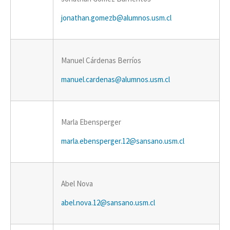
jonathan.gomezb@alumnos.usm.cl
Manuel Cárdenas Berríos
manuel.cardenas@alumnos.usm.cl
Marla Ebensperger
marla.ebensperger.12@sansano.usm.cl
Abel Nova
abel.nova.12@sansano.usm.cl