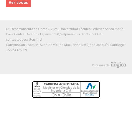
Ver todas
© · Departamento de Obras Civiles · Universidad Técnica Federico Santa María
Casa Central: Avenida España 1680, Valparaíso ·
+56 32 265 41 85
·
contactodoocc@usm.cl
Campus San Joaquín: Avenida Vicuña Mackenna 3939, San Joaquín, Santiago. ·
+56 2 4326609