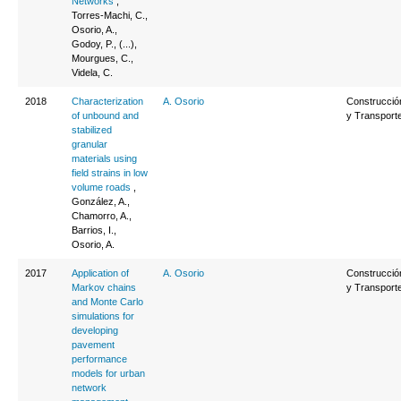
Networks
,
Torres-Machi, C.,
Osorio, A.,
Godoy, P., (...),
Mourgues, C.,
Videla, C.
2018
Characterization
A. Osorio
Construcció
of unbound and
y Transport
stabilized
granular
materials using
field strains in low
volume roads
,
González, A.,
Chamorro, A.,
Barrios, I.,
Osorio, A.
2017
Application of
A. Osorio
Construcció
Markov chains
y Transport
and Monte Carlo
simulations for
developing
pavement
performance
models for urban
network