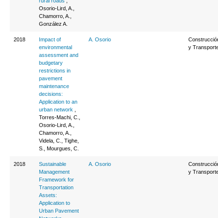
rural roads
,
Osorio-Lird, A.,
Chamorro, A.,
González A.
2018
Impact of
A. Osorio
Construcció
environmental
y Transport
assessment and
budgetary
restrictions in
pavement
maintenance
decisions:
Application to an
urban network
,
Torres-Machi, C.,
Osorio-Lird, A.,
Chamorro, A.,
Videla, C., Tighe,
S., Mourgues, C.
2018
Sustainable
A. Osorio
Construcció
Management
y Transport
Framework for
Transportation
Assets:
Application to
Urban Pavement