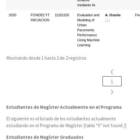
urbanos
mediante IA.
2020
FONDECYT
11201150
Evaluation and
A. Osorio
Fin
INICIACION
Modeling of
; ; ;
Urban
Pavements
Performance
Using Machine
Learning
Mostrando desde 1 hasta 2 de 2 registros
❮
1
❯
Estudiantes de Magíster Actualmente en el Programa
El siguiente es el listado de los estudiantes actualmente
estudiando en el Programa de Magíster [table “5” not found /]
Estudiantes de Magíster Graduados