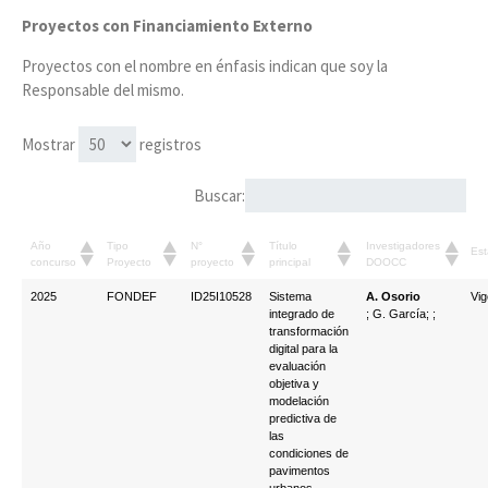
Proyectos con Financiamiento Externo
Proyectos con el nombre en énfasis indican que soy la
Responsable del mismo.
Mostrar
registros
Buscar:
Año
Tipo
N°
Título
Investigadores
Es
concurso
Proyecto
proyecto
principal
DOOCC
2025
FONDEF
ID25I10528
Sistema
A. Osorio
Vig
integrado de
; G. García; ;
transformación
digital para la
evaluación
objetiva y
modelación
predictiva de
las
condiciones de
pavimentos