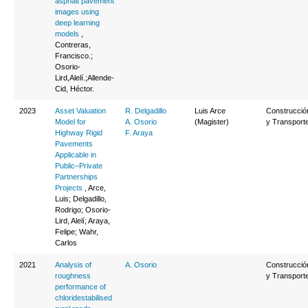
asphalt pavement
images using
deep learning
models
,
Contreras,
Francisco.;
Osorio-
Lird,Alelí.;Allende-
Cid, Héctor.
2023
Asset Valuation
R. Delgadillo
Luis Arce
Construcció
Model for
A. Osorio
(Magister)
y Transport
Highway Rigid
F. Araya
Pavements
Applicable in
Public–Private
Partnerships
Projects
, Arce,
Luis; Delgadillo,
Rodrigo; Osorio-
Lird, Alelí; Araya,
Felipe; Wahr,
Carlos
2021
Analysis of
A. Osorio
Construcció
roughness
y Transport
performance of
chloridestabilised