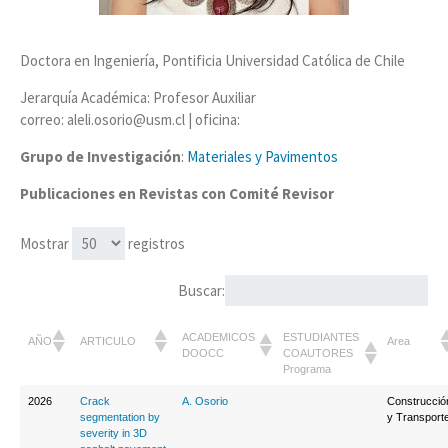
Doctora en Ingeniería, Pontificia Universidad Católica de Chile
Jerarquía Académica: Profesor Auxiliar
correo: aleli.osorio@usm.cl | oficina:
Grupo de Investigación
:
Materiales y Pavimentos
Publicaciones en Revistas con Comité Revisor
Mostrar
registros
Buscar:
ACADEMICOS
ESTUDIANTES
AÑO
ARTICULO
Area
DOOCC
COAUTORES
Programa
2026
Crack
A. Osorio
Construcció
segmentation by
y Transport
severity in 3D