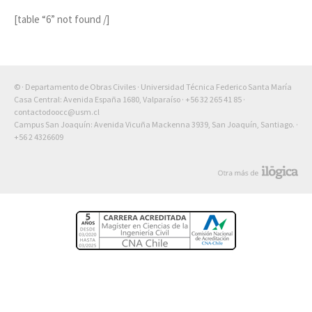
[table “6” not found /]
© · Departamento de Obras Civiles · Universidad Técnica Federico Santa María
Casa Central: Avenida España 1680, Valparaíso ·
+56 32 265 41 85
·
contactodoocc@usm.cl
Campus San Joaquín: Avenida Vicuña Mackenna 3939, San Joaquín, Santiago. ·
+56 2 4326609