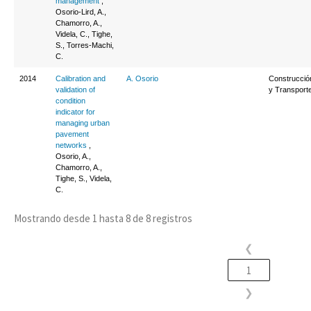
management
,
Osorio-Lird, A.,
Chamorro, A.,
Videla, C., Tighe,
S., Torres-Machi,
C.
2014
Calibration and
A. Osorio
Construcció
validation of
y Transport
condition
indicator for
managing urban
pavement
networks
,
Osorio, A.,
Chamorro, A.,
Tighe, S., Videla,
C.
Mostrando desde 1 hasta 8 de 8 registros
❮
1
❯