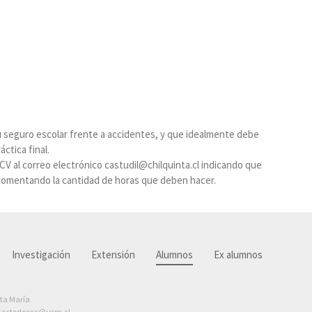
u seguro escolar frente a accidentes, y que idealmente debe
ctica final.
CV al correo electrónico castudil@chilquinta.cl indicando que
 y comentando la cantidad de horas que deben hacer.
Investigación
Extensión
Alumnos
Ex alumnos
nta María
tactodoocc@usm.cl