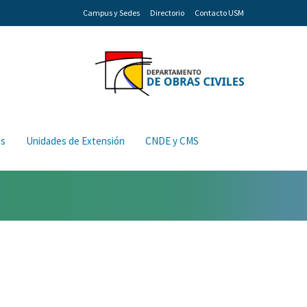
Campus y Sedes
Directorio
Contacto USM
os
Unidades de Extensión
CNDE y CMS