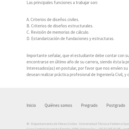
Las principales funciones a trabajar son:
A. Criterios de diseños civiles.
B. Criterios de diseños estructurales.
C. Revisión de memorias de cálculo.
D. Estandarización de fundaciones y estructuras.
Importante señalar, que el estudiante debe contar con s
encontrarse en último año de su carrera, siendo ésta la prá
Interesados(as) en postular, por favor que nos envíen su 
desean realizar práctica profesional de Ingeniería Civil,
Inicio
Quiénes somos
Pregrado
Postgrado
© · Departamento de Obras Civiles · Universidad Técnica Federico Sa
Casa Central: Avenida España 1680, Valparaíso ·
+56 32 265 41 85
·
con