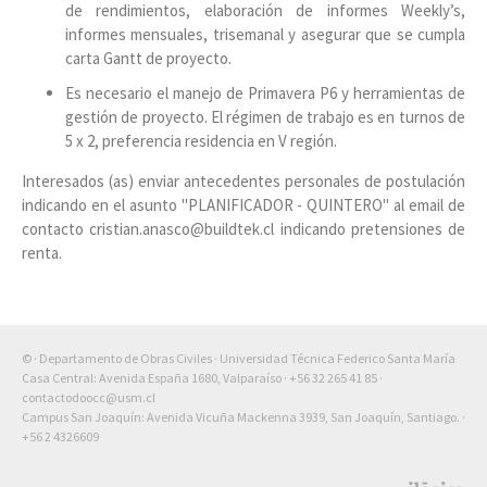
de rendimientos, elaboración de informes Weekly’s,
informes mensuales, trisemanal y asegurar que se cumpla
carta Gantt de proyecto.
Es necesario el manejo de Primavera P6 y herramientas de
gestión de proyecto. El régimen de trabajo es en turnos de
5 x 2, preferencia residencia en V región.
Interesados (as) enviar antecedentes personales de postulación
indicando en el asunto "PLANIFICADOR - QUINTERO" al email de
contacto cristian.anasco@buildtek.cl indicando pretensiones de
renta.
© · Departamento de Obras Civiles · Universidad Técnica Federico Santa María
Casa Central: Avenida España 1680, Valparaíso ·
+56 32 265 41 85
·
contactodoocc@usm.cl
Campus San Joaquín: Avenida Vicuña Mackenna 3939, San Joaquín, Santiago. ·
+56 2 4326609