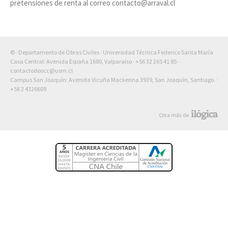
pretensiones de renta al correo contacto@arraval.cl
© · Departamento de Obras Civiles · Universidad Técnica Federico Santa María
Casa Central: Avenida España 1680, Valparaíso ·
+56 32 265 41 85
·
contactodoocc@usm.cl
Campus San Joaquín: Avenida Vicuña Mackenna 3939, San Joaquín, Santiago. ·
+56 2 4326609