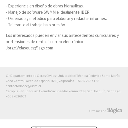
- Experiencia en diseño de obras hidráulicas.
- Manejo de software SWMM e idealmente IBER.
- Ordenado y metódico para elaborar y redactar informes.
- Tolerante al trabajo bajo presión.
Los interesados pueden enviar sus antecedentes curriculares y
pretensiones de renta al correo electrónico
Jorge.Velasquez@sgs.com
© · Departamento de Obras Civiles · Universidad Técnica Federico Santa María
Casa Central: Avenida España 1680, Valparaíso ·
+56 32 265 41 85
·
contactodoocc@usm.cl
Campus San Joaquín: Avenida Vicuña Mackenna 3939, San Joaquín, Santiago. ·
+56 2 4326609