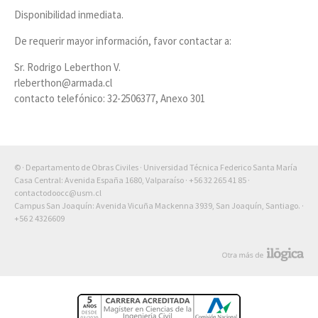
Disponibilidad inmediata.
De requerir mayor información, favor contactar a:
Sr. Rodrigo Leberthon V.
rleberthon@armada.cl
contacto telefónico: 32-2506377, Anexo 301
© · Departamento de Obras Civiles · Universidad Técnica Federico Santa María
Casa Central: Avenida España 1680, Valparaíso ·
+56 32 265 41 85
·
contactodoocc@usm.cl
Campus San Joaquín: Avenida Vicuña Mackenna 3939, San Joaquín, Santiago. ·
+56 2 4326609