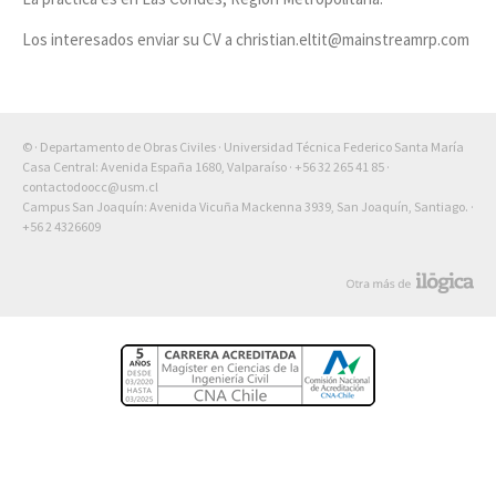
Los interesados enviar su CV a christian.eltit@mainstreamrp.
com
© · Departamento de Obras Civiles · Universidad Técnica Federico Santa María
Casa Central: Avenida España 1680, Valparaíso ·
+56 32 265 41 85
·
contactodoocc@usm.cl
Campus San Joaquín: Avenida Vicuña Mackenna 3939, San Joaquín, Santiago. ·
+56 2 4326609