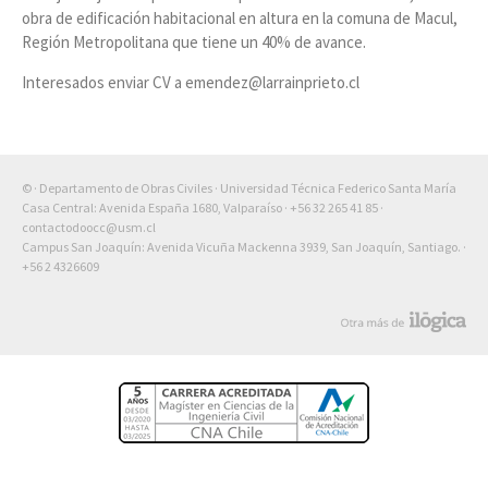
obra de edificación habitacional en altura en la comuna de Macul,
Región Metropolitana que tiene un 40% de avance.
Interesados enviar CV a emendez@larrainprieto.cl
© · Departamento de Obras Civiles · Universidad Técnica Federico Santa María
Casa Central: Avenida España 1680, Valparaíso ·
+56 32 265 41 85
·
contactodoocc@usm.cl
Campus San Joaquín: Avenida Vicuña Mackenna 3939, San Joaquín, Santiago. ·
+56 2 4326609