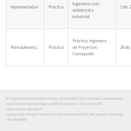
ingeniería civil /
ImplementaSur
Práctica
3 dic 
ambiental o
industrial
Práctica: Ingeniero
Pares&Alvarez;
Práctica
de Proyectos -
26 dic
Concepción
© · Departamento de Obras Civiles · Universidad Técnica Federico Santa María
Casa Central: Avenida España 1680, Valparaíso ·
+56 32 265 41 85
·
contactodoocc@usm.cl
Campus San Joaquín: Avenida Vicuña Mackenna 3939, San Joaquín, Santiago. ·
+56 2 4326609