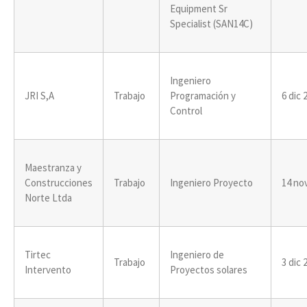
Equipment Sr
Specialist (SAN14C)
Ingeniero
JRI S,A
Trabajo
Programación y
6 dic 
Control
Maestranza y
Construcciones
Trabajo
Ingeniero Proyecto
14 no
Norte Ltda
Tirtec
Ingeniero de
Trabajo
3 dic 
Intervento
Proyectos solares