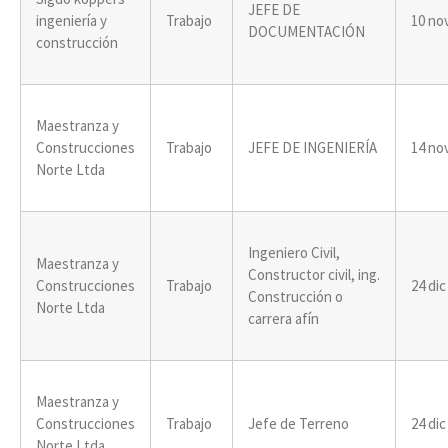
JEFE DE
ingeniería y
Trabajo
10 no
DOCUMENTACIÓN
construcción
Maestranza y
Construcciones
Trabajo
JEFE DE INGENIERÍA
14 no
Norte Ltda
Ingeniero Civil,
Maestranza y
Constructor civil, ing.
Construcciones
Trabajo
24 dic
Construcción o
Norte Ltda
carrera afín
Maestranza y
Construcciones
Trabajo
Jefe de Terreno
24 dic
Norte Ltda