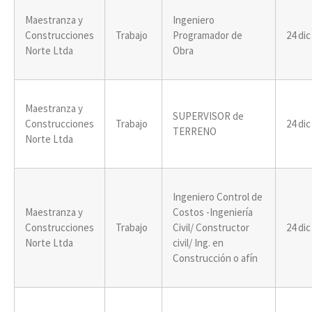
Maestranza y
Ingeniero
Construcciones
Trabajo
Programador de
24 dic
Norte Ltda
Obra
Maestranza y
SUPERVISOR de
Construcciones
Trabajo
24 dic
TERRENO
Norte Ltda
Ingeniero Control de
Maestranza y
Costos -Ingeniería
Construcciones
Trabajo
Civil/ Constructor
24 dic
Norte Ltda
civil/ Ing. en
Construcción o afín