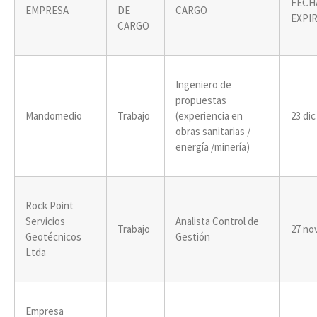
FECH
EMPRESA
DE
CARGO
EXPI
CARGO
Ingeniero de
propuestas
Mandomedio
Trabajo
(experiencia en
23 dic
obras sanitarias /
energía /minería)
Rock Point
Servicios
Analista Control de
Trabajo
27 no
Geotécnicos
Gestión
Ltda
Empresa