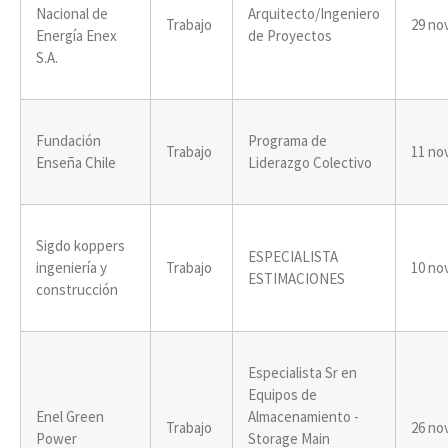
Nacional de
Arquitecto/Ingeniero
Trabajo
29 no
Energía Enex
de Proyectos
S.A.
Fundación
Programa de
Trabajo
11 no
Enseña Chile
Liderazgo Colectivo
Sigdo koppers
ESPECIALISTA
ingeniería y
Trabajo
10 no
ESTIMACIONES
construcción
Especialista Sr en
Equipos de
Enel Green
Almacenamiento -
Trabajo
26 no
Power
Storage Main