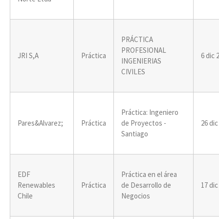
PRÁCTICA
PROFESIONAL
JRI S,A
Práctica
6 dic 
INGENIERIAS
CIVILES
Práctica: Ingeniero
Pares&Alvarez;
Práctica
de Proyectos -
26 dic
Santiago
EDF
Práctica en el área
Renewables
Práctica
de Desarrollo de
17 dic
Chile
Negocios