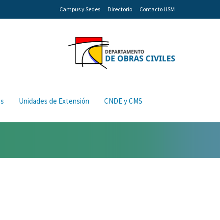
Campus y Sedes
Directorio
Contacto USM
os
Unidades de Extensión
CNDE y CMS