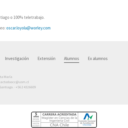
ntiago o 100% teletrabajo.
reo:
oscar.loyola@worley.com
Investigación
Extensión
Alumnos
Ex alumnos
nta María
tactodoocc@usm.cl
antiago. ·
+56 2 4326609