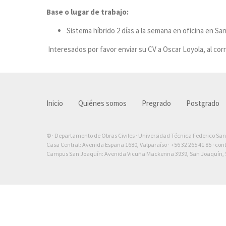
Base o lugar de trabajo:
Sistema híbrido 2 días a la semana en oficina en Sa
Interesados por favor enviar su CV a Oscar Loyola, al cor
Inicio
Quiénes somos
Pregrado
Postgrado
© · Departamento de Obras Civiles · Universidad Técnica Federico Sa
Casa Central: Avenida España 1680, Valparaíso ·
+56 32 265 41 85
·
con
Campus San Joaquín: Avenida Vicuña Mackenna 3939, San Joaquín, S