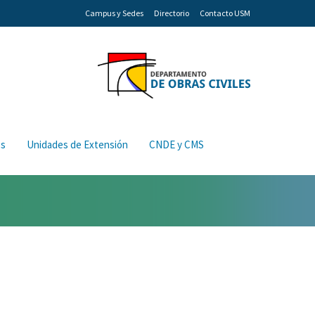
Campus y Sedes
Directorio
Contacto USM
os
Unidades de Extensión
CNDE y CMS