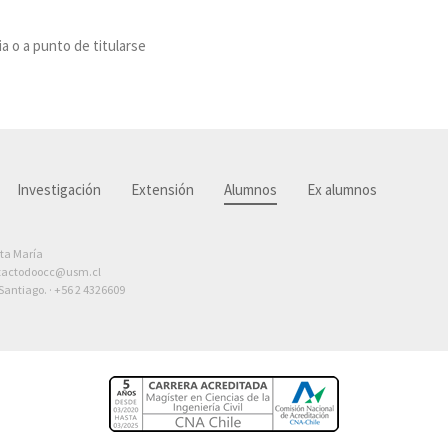
 o a punto de titularse
Investigación
Extensión
Alumnos
Ex alumnos
nta María
tactodoocc@usm.cl
antiago. ·
+56 2 4326609