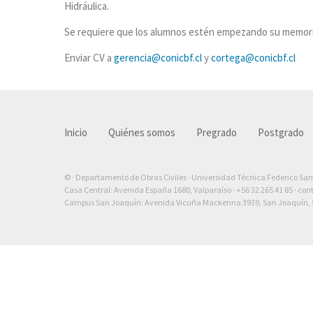
Hidráulica.
Se requiere que los alumnos estén empezando su memoria
Enviar CV a
gerencia@conicbf.cl
y
cortega@conicbf.cl
Inicio
Quiénes somos
Pregrado
Postgrado
© · Departamento de Obras Civiles · Universidad Técnica Federico Sa
Casa Central: Avenida España 1680, Valparaíso ·
+56 32 265 41 85
·
con
Campus San Joaquín: Avenida Vicuña Mackenna 3939, San Joaquín, S