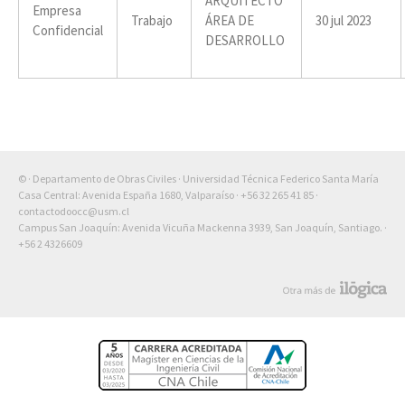
ARQUITECTO
Empresa
Trabajo
ÁREA DE
30 jul 2023
Confidencial
DESARROLLO
© · Departamento de Obras Civiles · Universidad Técnica Federico Santa María
Casa Central: Avenida España 1680, Valparaíso ·
+56 32 265 41 85
·
contactodoocc@usm.cl
Campus San Joaquín: Avenida Vicuña Mackenna 3939, San Joaquín, Santiago. ·
+56 2 4326609