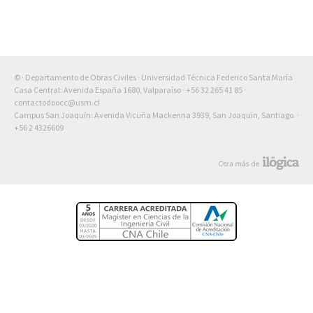
© · Departamento de Obras Civiles · Universidad Técnica Federico Santa María
Casa Central: Avenida España 1680, Valparaíso ·
+56 32 265 41 85
·
contactodoocc@usm.cl
Campus San Joaquín: Avenida Vicuña Mackenna 3939, San Joaquín, Santiago. ·
+56 2 4326609