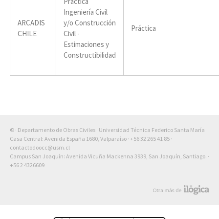
Práctica
Ingeniería Civil
ARCADIS
y/o Construcción
Práctica
CHILE
Civil -
Estimaciones y
Constructibilidad
© · Departamento de Obras Civiles · Universidad Técnica Federico Santa María
Casa Central: Avenida España 1680, Valparaíso ·
+56 32 265 41 85
·
contactodoocc@usm.cl
Campus San Joaquín: Avenida Vicuña Mackenna 3939, San Joaquín, Santiago. ·
+56 2 4326609