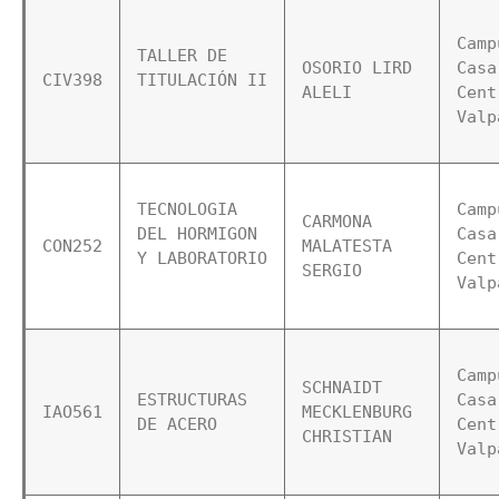
Camp
TALLER DE 
OSORIO LIRD 
Casa 
CIV398
TITULACIÓN II 
ALELI
Cent
Valp
TECNOLOGIA 
Camp
CARMONA 
DEL HORMIGON 
Casa 
CON252
MALATESTA 
Y LABORATORIO 
Cent
SERGIO
Valp
Camp
SCHNAIDT 
ESTRUCTURAS 
Casa 
IAO561
MECKLENBURG 
DE ACERO  
Cent
CHRISTIAN
Valp