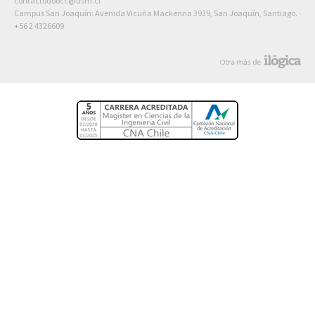
contactodoocc@usm.cl
Campus San Joaquín: Avenida Vicuña Mackenna 3939, San Joaquín, Santiago. ·
+56 2 4326609