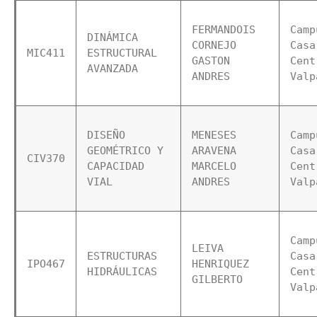
FERMANDOIS 
Camp
DINÁMICA 
CORNEJO 
Casa 
MIC411
ESTRUCTURAL 
GASTON 
Cent
AVANZADA
ANDRES
Valp
DISEÑO 
MENESES 
Camp
GEOMÉTRICO Y 
ARAVENA 
Casa 
CIV370
CAPACIDAD 
MARCELO 
Cent
VIAL
ANDRES
Valp
Camp
LEIVA 
ESTRUCTURAS 
Casa 
IPO467
HENRIQUEZ 
HIDRÁULICAS
Cent
GILBERTO
Valp