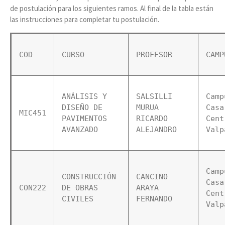
de postulación para los siguientes ramos. Al final de la tabla están
las instrucciones para completar tu postulación.
COD
CURSO
PROFESOR
CAMP
ANÁLISIS Y 
SALSILLI 
Camp
DISEÑO DE 
MURUA 
Casa 
MIC451
PAVIMENTOS 
RICARDO 
Cent
AVANZADO
ALEJANDRO
Valp
Camp
CONSTRUCCIÓN 
CANCINO 
Casa 
CON222
DE OBRAS 
ARAYA 
Cent
CIVILES
FERNANDO
Valp