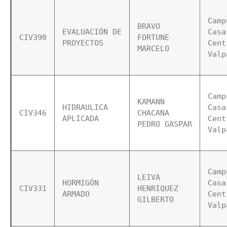
Camp
BRAVO 
EVALUACIÓN DE 
Casa 
CIV390
FORTUNE 
PROYECTOS
Cent
MARCELO
Valp
Camp
KAMANN 
HIDRAULICA 
Casa 
CIV346
CHACANA 
APLICADA
Cent
PEDRO GASPAR
Valp
Camp
LEIVA 
HORMIGÓN 
Casa 
CIV331
HENRIQUEZ 
ARMADO  
Cent
GILBERTO
Valp