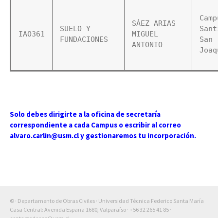
Camp
SÁEZ ARIAS 
SUELO Y 
Sant
IAO361
MIGUEL 
FUNDACIONES  
San 
ANTONIO
Joaq
Solo debes dirigirte a la oficina de secretaría
correspondiente a cada Campus o escribir al correo
alvaro.carlin@usm.cl y gestionaremos tu incorporación.
© · Departamento de Obras Civiles · Universidad Técnica Federico Santa María
Casa Central: Avenida España 1680, Valparaíso ·
+56 32 265 41 85
·