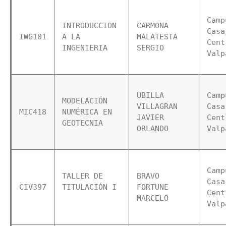
Camp
INTRODUCCION 
CARMONA 
Casa 
IWG101
A LA 
MALATESTA 
Cent
INGENIERIA  
SERGIO
Valp
UBILLA 
Camp
MODELACIÓN 
VILLAGRAN 
Casa 
MIC418
NUMÉRICA EN 
JAVIER 
Cent
GEOTECNIA  
ORLANDO
Valp
Camp
TALLER DE 
BRAVO 
Casa 
CIV397
TITULACIÓN I 
FORTUNE 
Cent
MARCELO
Valp