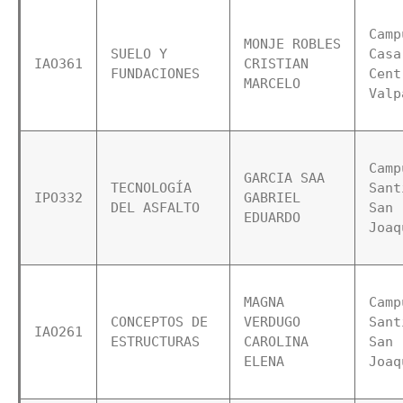
Camp
MONJE ROBLES 
SUELO Y 
Casa 
IAO361
CRISTIAN 
FUNDACIONES 
Cent
MARCELO
Valp
Camp
GARCIA SAA 
TECNOLOGÍA 
Sant
IPO332
GABRIEL 
DEL ASFALTO  
San 
EDUARDO
Joaq
MAGNA 
Camp
CONCEPTOS DE 
VERDUGO 
Sant
IAO261
ESTRUCTURAS  
CAROLINA 
San 
ELENA
Joaq