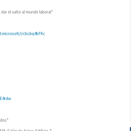
dar el salto al mundo laboral"
d.microsoft/r/cbcbq4bfKc
gE4rdw
ados”
SM, Salón de Actos Edificio T