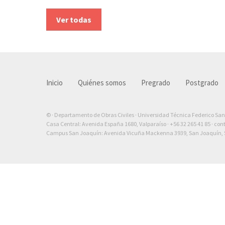
Ver todas
Inicio
Quiénes somos
Pregrado
Postgrado
© · Departamento de Obras Civiles · Universidad Técnica Federico Sa
Casa Central: Avenida España 1680, Valparaíso ·
+56 32 265 41 85
·
con
Campus San Joaquín: Avenida Vicuña Mackenna 3939, San Joaquín, S