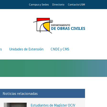
Campus y Sedes
Directorio
Contacto USM
os
Unidades de Extensión
CNDE y CMS
Noticias relacionadas
Estudiantes de Magíster OCIV