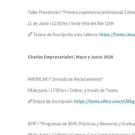
Taller Presencial I "Primera experiencia profesional: Cómo 
11 de Junio I 12:30 hrs I Sede Viña del Mar USM
Enlace de Inscripción a los talleres:
https://forms.clou
Charlas Empresariales | Mayo y Junio 2026
AMERICAR I “Jornada de Reclutamiento”
04 de junio I 17:00 hrs I Online, a través de Teams
Enlace de Inscripción:
https://forms.office.com/r/i2KS
BHP I “Programas de BHP, Prácticas y Memorias y Gradu
09 de Junio I 12:30 hrs I Campus Casa Central Valparaíso U