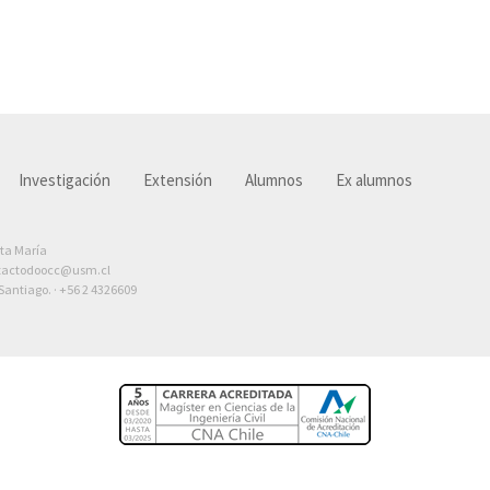
Investigación
Extensión
Alumnos
Ex alumnos
nta María
tactodoocc@usm.cl
antiago. ·
+56 2 4326609