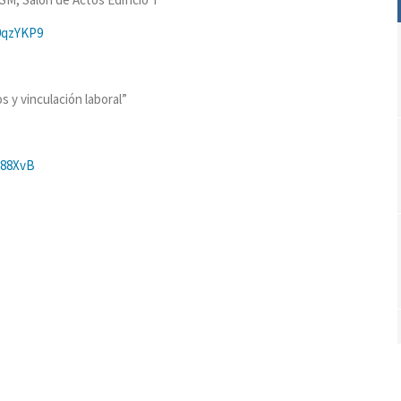
B0qzYKP9
y vinculación laboral”
8a88XvB