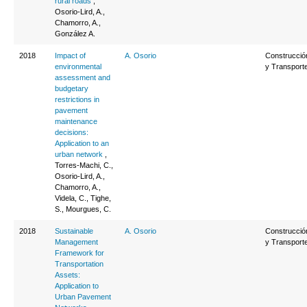
rural roads
,
Osorio-Lird, A.,
Chamorro, A.,
González A.
2018
Impact of
A. Osorio
Construcció
environmental
y Transport
assessment and
budgetary
restrictions in
pavement
maintenance
decisions:
Application to an
urban network
,
Torres-Machi, C.,
Osorio-Lird, A.,
Chamorro, A.,
Videla, C., Tighe,
S., Mourgues, C.
2018
Sustainable
A. Osorio
Construcció
Management
y Transport
Framework for
Transportation
Assets:
Application to
Urban Pavement