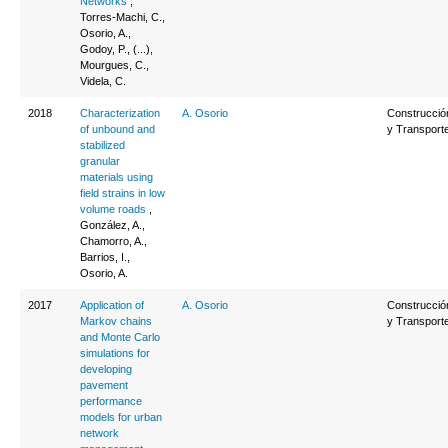
Networks
,
Torres-Machi, C.,
Osorio, A.,
Godoy, P., (...),
Mourgues, C.,
Videla, C.
2018
Characterization
A. Osorio
Construcció
of unbound and
y Transport
stabilized
granular
materials using
field strains in low
volume roads
,
González, A.,
Chamorro, A.,
Barrios, I.,
Osorio, A.
2017
Application of
A. Osorio
Construcció
Markov chains
y Transport
and Monte Carlo
simulations for
developing
pavement
performance
models for urban
network