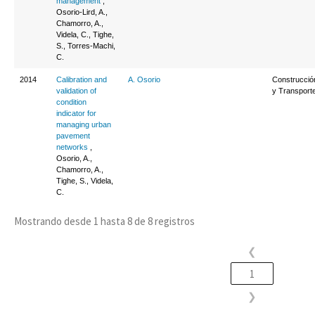
management
,
Osorio-Lird, A.,
Chamorro, A.,
Videla, C., Tighe,
S., Torres-Machi,
C.
2014
Calibration and
A. Osorio
Construcció
validation of
y Transport
condition
indicator for
managing urban
pavement
networks
,
Osorio, A.,
Chamorro, A.,
Tighe, S., Videla,
C.
Mostrando desde 1 hasta 8 de 8 registros
❮
1
❯