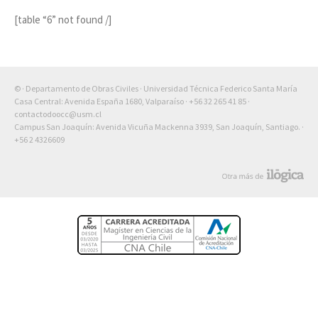
[table “6” not found /]
© · Departamento de Obras Civiles · Universidad Técnica Federico Santa María
Casa Central: Avenida España 1680, Valparaíso ·
+56 32 265 41 85
·
contactodoocc@usm.cl
Campus San Joaquín: Avenida Vicuña Mackenna 3939, San Joaquín, Santiago. ·
+56 2 4326609