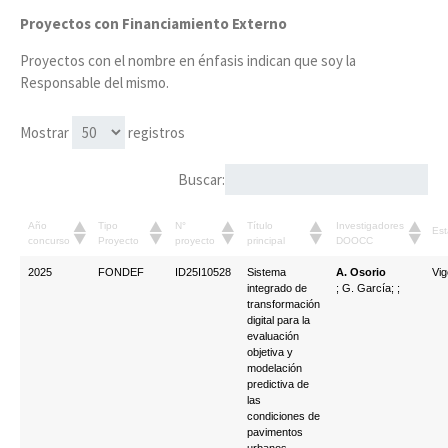
Proyectos con Financiamiento Externo
Proyectos con el nombre en énfasis indican que soy la
Responsable del mismo.
Mostrar
registros
Buscar:
Año
Tipo
N°
Título
Investigadores
Es
concurso
Proyecto
proyecto
principal
DOOCC
2025
FONDEF
ID25I10528
Sistema
A. Osorio
Vig
integrado de
; G. García; ;
transformación
digital para la
evaluación
objetiva y
modelación
predictiva de
las
condiciones de
pavimentos