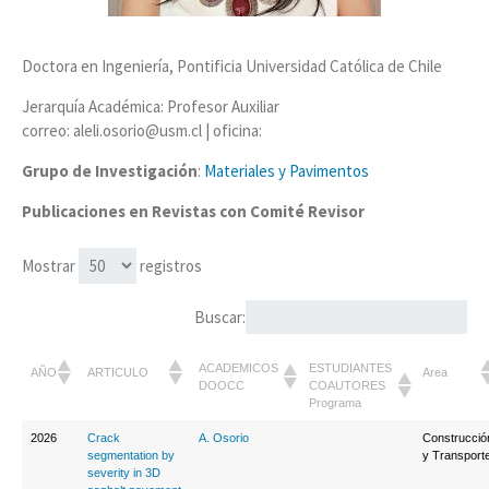
Doctora en Ingeniería, Pontificia Universidad Católica de Chile
Jerarquía Académica: Profesor Auxiliar
correo: aleli.osorio@usm.cl | oficina:
Grupo de Investigación
:
Materiales y Pavimentos
Publicaciones en Revistas con Comité Revisor
Mostrar
registros
Buscar:
ACADEMICOS
ESTUDIANTES
AÑO
ARTICULO
Area
DOOCC
COAUTORES
Programa
2026
Crack
A. Osorio
Construcció
segmentation by
y Transport
severity in 3D