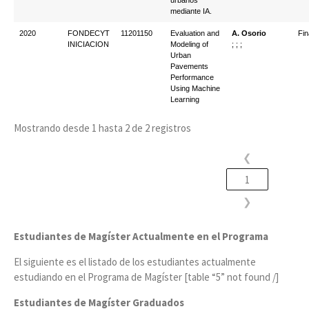
urbanos
mediante IA.
2020
FONDECYT
11201150
Evaluation and
A. Osorio
Fin
INICIACION
Modeling of
; ; ;
Urban
Pavements
Performance
Using Machine
Learning
Mostrando desde 1 hasta 2 de 2 registros
❮
1
❯
Estudiantes de Magíster Actualmente en el Programa
El siguiente es el listado de los estudiantes actualmente
estudiando en el Programa de Magíster [table “5” not found /]
Estudiantes de Magíster Graduados