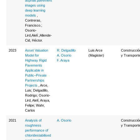
asphalt pavement
images using
deep learning
models
,
Contreras,
Francisco.;
Osorio-
Lird,Alelí.;Allende-
Cid, Héctor.
2023
Asset Valuation
R. Delgadillo
Luis Arce
Construcció
Model for
A. Osorio
(Magister)
y Transport
Highway Rigid
F. Araya
Pavements
Applicable in
Public–Private
Partnerships
Projects
, Arce,
Luis; Delgadillo,
Rodrigo; Osorio-
Lird, Alelí; Araya,
Felipe; Wahr,
Carlos
2021
Analysis of
A. Osorio
Construcció
roughness
y Transport
performance of
chloridestabilised