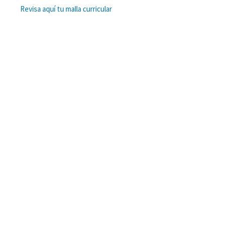
Revisa aquí tu malla curricular
© · Departamento de Obras Civiles · Universidad Técnica Federico Santa María
Casa Central: Avenida España 1680, Valparaíso ·
+56 32 265 41 85
·
contactodoocc@usm.cl
Campus San Joaquín: Avenida Vicuña Mackenna 3939, San Joaquín, Santiago. ·
+56 2 4326609