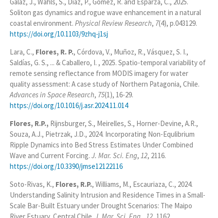
Galaz, J., Wahls, S., Díaz, P., Gómez, R. and Esparza, C., 2025.
Soliton gas dynamics and rogue wave enhancement in a natural
coastal environment.
Physical Review Research
,
7
(4), p.043129.
https://doi.org/10.1103/9zhq-j1sj
Lara, C.,
Flores, R. P.
, Córdova, V., Muñoz, R., Vásquez, S. I.,
Saldías, G. S., ... & Caballero, I. , 2025. Spatio-temporal variability of
remote sensing reflectance from MODIS imagery for water
quality assessment: A case study of Northern Patagonia, Chile.
Advances in Space Research
,
75
(1), 16-29.
https://doi.org/10.1016/j.asr.2024.11.014
Flores, R.P.,
Rijnsburger, S., Meirelles, S., Horner-Devine, A.R.,
Souza, A.J., Pietrzak, J.D., 2024. Incorporating Non-Equlibrium
Ripple Dynamics into Bed Stress Estimates Under Combined
Wave and Current Forcing.
J. Mar. Sci. Eng
,
12
, 2116.
https://doi.org/10.3390/jmse12122116
Soto-Rivas, K.,
Flores, R.P.
, Williams, M., Escauriaza, C., 2024.
Understanding Salinity Intrusion and Residence Times in a Small-
Scale Bar-Built Estuary under Drought Scenarios: The Maipo
River Estuary, Central Chile.
J. Mar. Sci. Eng.
,
12
, 1162.