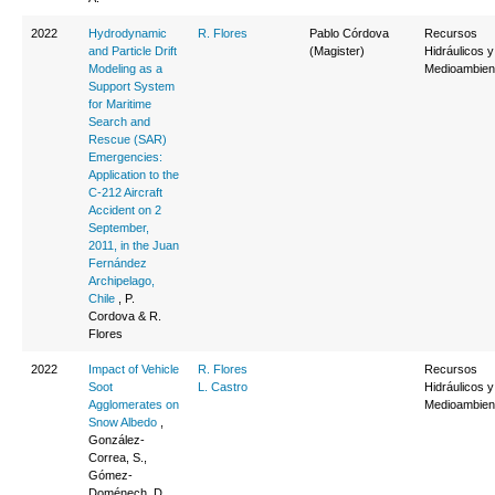
2022
Hydrodynamic
R. Flores
Pablo Córdova
Recursos
and Particle Drift
(Magister)
Hidráulicos y
Modeling as a
Medioambien
Support System
for Maritime
Search and
Rescue (SAR)
Emergencies:
Application to the
C-212 Aircraft
Accident on 2
September,
2011, in the Juan
Fernández
Archipelago,
Chile
, P.
Cordova & R.
Flores
2022
Impact of Vehicle
R. Flores
Recursos
Soot
L. Castro
Hidráulicos y
Agglomerates on
Medioambien
Snow Albedo
,
González-
Correa, S.,
Gómez-
Doménech, D.,