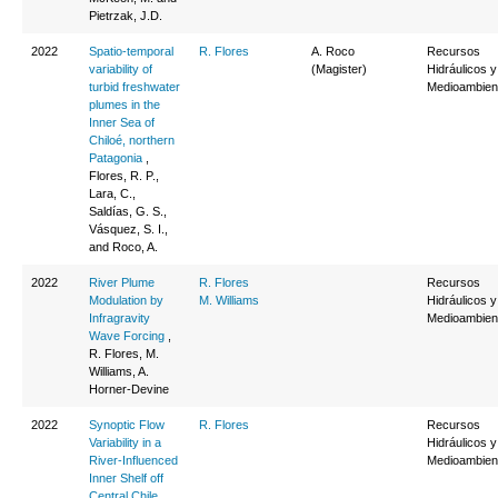
Pietrzak, J.D.
2022
Spatio-temporal
R. Flores
A. Roco
Recursos
variability of
(Magister)
Hidráulicos y
turbid freshwater
Medioambien
plumes in the
Inner Sea of
Chiloé, northern
Patagonia
,
Flores, R. P.,
Lara, C.,
Saldías, G. S.,
Vásquez, S. I.,
and Roco, A.
2022
River Plume
R. Flores
Recursos
Modulation by
M. Williams
Hidráulicos y
Infragravity
Medioambien
Wave Forcing
,
R. Flores, M.
Williams, A.
Horner-Devine
2022
Synoptic Flow
R. Flores
Recursos
Variability in a
Hidráulicos y
River-Influenced
Medioambien
Inner Shelf off
Central Chile
,