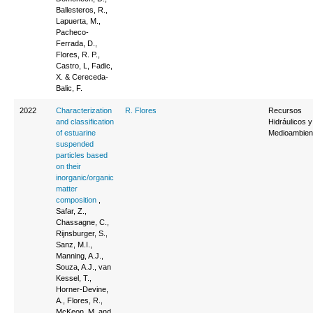
Ballesteros, R.,
Lapuerta, M.,
Pacheco-
Ferrada, D.,
Flores, R. P.,
Castro, L, Fadic,
X. & Cereceda-
Balic, F.
2022
Characterization
R. Flores
Recursos
and classification
Hidráulicos y
of estuarine
Medioambien
suspended
particles based
on their
inorganic/organic
matter
composition
,
Safar, Z.,
Chassagne, C.,
Rijnsburger, S.,
Sanz, M.I.,
Manning, A.J.,
Souza, A.J., van
Kessel, T.,
Horner-Devine,
A., Flores, R.,
McKeon, M. and