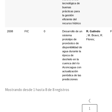
tecnológica de
buenas
prácticas para
la gestión
eficiente del
recurso hídrico
2008
FIC
0
Desarrollo de un
R. Galindo
F
sistema
; M. Bravo; R.
prototipo de
Flores;
pronóstico de
disponibilidad de
agua durante la
época de
deshielo en la
cuenca del río
Aconcagua con
actualización
periódica de las
predicciones
Mostrando desde 1 hasta 8 de 8 registros
❮
1