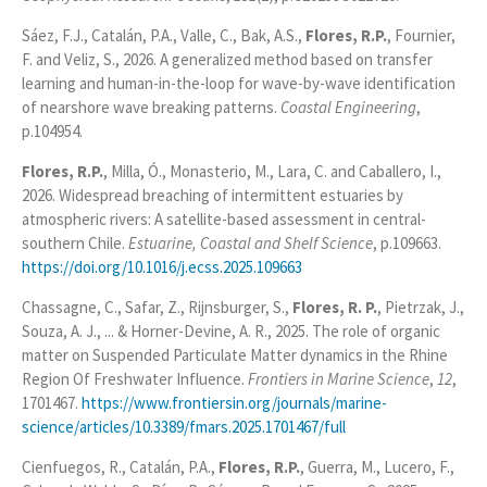
Sáez, F.J., Catalán, P.A., Valle, C., Bak, A.S.,
Flores, R.P.
, Fournier,
F. and Veliz, S., 2026. A generalized method based on transfer
learning and human-in-the-loop for wave-by-wave identification
of nearshore wave breaking patterns.
Coastal Engineering
,
p.104954.
Flores, R.P.
, Milla, Ó., Monasterio, M., Lara, C. and Caballero, I.,
2026. Widespread breaching of intermittent estuaries by
atmospheric rivers: A satellite-based assessment in central-
southern Chile.
Estuarine, Coastal and Shelf Science
, p.109663.
https://doi.org/10.1016/j.ecss.2025.109663
Chassagne, C., Safar, Z., Rijnsburger, S.,
Flores, R. P.
, Pietrzak, J.,
Souza, A. J., ... & Horner-Devine, A. R., 2025. The role of organic
matter on Suspended Particulate Matter dynamics in the Rhine
Region Of Freshwater Influence.
Frontiers in Marine Science
,
12
,
1701467.
https://www.frontiersin.org/journals/marine-
science/articles/10.3389/fmars.2025.1701467/full
Cienfuegos, R., Catalán, P.A.,
Flores, R.P.
, Guerra, M., Lucero, F.,