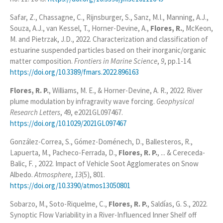
Safar, Z., Chassagne, C., Rijnsburger, S., Sanz, M.I., Manning, A.J.,
Souza, A.J., van Kessel, T., Horner-Devine, A.,
Flores, R.
, McKeon,
M. and Pietrzak, J.D., 2022. Characterization and classification of
estuarine suspended particles based on their inorganic/organic
matter composition.
Frontiers in Marine Science
,
9
, pp.1-14.
https://doi.org/10.3389/fmars.2022.896163
Flores, R. P.
,
Williams, M. E.
, &
Horner-Devine, A. R.,
2022
.
River
plume modulation by infragravity wave forcing
.
Geophysical
Research Letters
,
49
, e2021GL097467.
https://doi.org/10.1029/2021GL097467
González-Correa, S., Gómez-Doménech, D., Ballesteros, R.,
Lapuerta, M., Pacheco-Ferrada, D.,
Flores, R. P.
, ... & Cereceda-
Balic, F. , 2022. Impact of Vehicle Soot Agglomerates on Snow
Albedo.
Atmosphere
,
13
(5), 801.
https://doi.org/10.3390/atmos13050801
Sobarzo, M., Soto-Riquelme, C.,
Flores, R. P.
, Saldías, G. S., 2022.
Synoptic Flow Variability in a River-Influenced Inner Shelf off