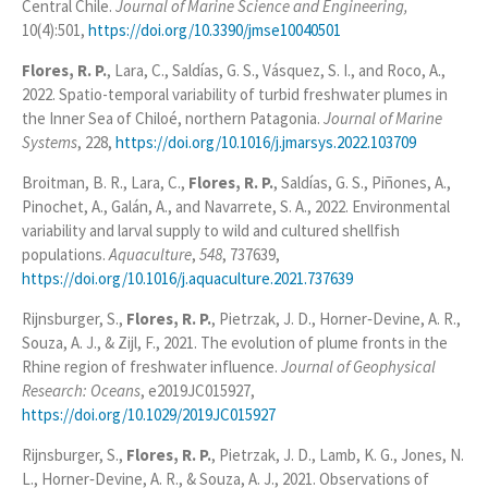
Central Chile.
Journal of Marine Science and Engineering,
10(4):501,
https://doi.org/10.3390/jmse10040501
Flores, R. P.
, Lara, C., Saldías, G. S., Vásquez, S. I., and Roco, A.,
2022. Spatio-temporal variability of turbid freshwater plumes in
the Inner Sea of Chiloé, northern Patagonia.
Journal of Marine
Systems
, 228,
https://doi.org/10.1016/j.jmarsys.2022.103709
Broitman, B. R., Lara, C.,
Flores, R. P.
, Saldías, G. S., Piñones, A.,
Pinochet, A., Galán, A., and Navarrete, S. A., 2022. Environmental
variability and larval supply to wild and cultured shellfish
populations.
Aquaculture
,
548
, 737639,
https://doi.org/10.1016/j.aquaculture.2021.737639
Rijnsburger, S.,
Flores, R. P.
, Pietrzak, J. D., Horner‐Devine, A. R.,
Souza, A. J., & Zijl, F., 2021. The evolution of plume fronts in the
Rhine region of freshwater influence.
Journal of Geophysical
Research: Oceans
, e2019JC015927,
https://doi.org/10.1029/2019JC015927
Rijnsburger, S.,
Flores, R. P.
, Pietrzak, J. D., Lamb, K. G., Jones, N.
L., Horner‐Devine, A. R., & Souza, A. J., 2021. Observations of