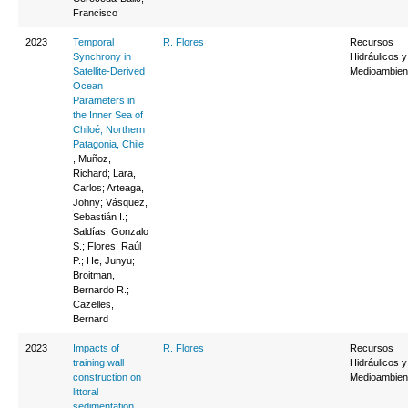
Francisco
2023
Temporal
R. Flores
Recursos
Synchrony in
Hidráulicos y
Satellite-Derived
Medioambien
Ocean
Parameters in
the Inner Sea of
Chiloé, Northern
Patagonia, Chile
, Muñoz,
Richard; Lara,
Carlos; Arteaga,
Johny; Vásquez,
Sebastián I.;
Saldías, Gonzalo
S.; Flores, Raúl
P.; He, Junyu;
Broitman,
Bernardo R.;
Cazelles,
Bernard
2023
Impacts of
R. Flores
Recursos
training wall
Hidráulicos y
construction on
Medioambien
littoral
sedimentation