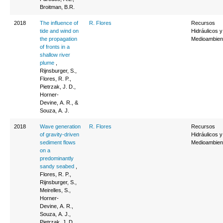
Broitman, B.R.
2018
The influence of
R. Flores
Recursos
tide and wind on
Hidráulicos y
the propagation
Medioambien
of fronts in a
shallow river
plume
,
Rijnsburger, S.,
Flores, R. P.,
Pietrzak, J. D.,
Horner‐
Devine, A. R., &
Souza, A. J.
2018
Wave generation
R. Flores
Recursos
of gravity‐driven
Hidráulicos y
sediment flows
Medioambien
on a
predominantly
sandy seabed
,
Flores, R. P.,
Rijnsburger, S.,
Meirelles, S.,
Horner‐
Devine, A. R.,
Souza, A. J.,
Pietrzak, J. D.,