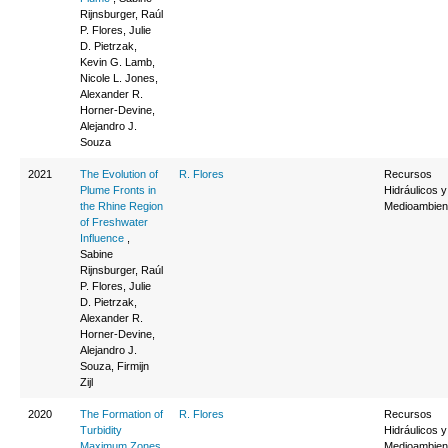
Rijnsburger, Raúl
P. Flores, Julie
D. Pietrzak,
Kevin G. Lamb,
Nicole L. Jones,
Alexander R.
Horner-Devine,
Alejandro J.
Souza
2021
The Evolution of
R. Flores
Recursos
Plume Fronts in
Hidráulicos y
the Rhine Region
Medioambien
of Freshwater
Influence
,
Sabine
Rijnsburger, Raúl
P. Flores, Julie
D. Pietrzak,
Alexander R.
Horner-Devine,
Alejandro J.
Souza, Firmijn
Zijl
2020
The Formation of
R. Flores
Recursos
Turbidity
Hidráulicos y
Maximum Zones
Medioambien