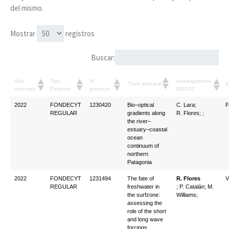
del mismo.
Mostrar
registros
Buscar:
Año
Tipo
N°
Investigadores
Título principal
E
concurso
Proyecto
proyecto
DOOCC
2022
FONDECYT
1230420
Bio–optical
C. Lara;
F
REGULAR
gradients along
R. Flores; ;
the river–
estuary–coastal
ocean
continuum of
northern
Patagonia
2022
FONDECYT
1231494
The fate of
R. Flores
V
REGULAR
freshwater in
; P. Catalán; M.
the surfzone:
Williams;
assessing the
role of the short
and long wave
forcings