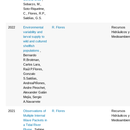
Sobarzo, M.,
Soto-Riquelme,
C., Flores, R.P.,
Saldías, G.S.
2022
Environmental
R. Flores
Recursos
variability and
Hidráulicos y
larval supply to
Medioambien
wild and cultured
shellfish
populations
,
Bernardo
R.Broitman,
Carlos Lara,
Raúl P.Flores,
Gonzalo
S.Saldías,
AndreaPiñones,
Andre Pinochet,
Alexander Galán
Mejía, Sergio
A.Navarrete
2021
Observations of
R. Flores
Recursos
Multiple Internal
Hidráulicos y
Wave Packets in
Medioambien
a Tidal River
Plume
, Sabine