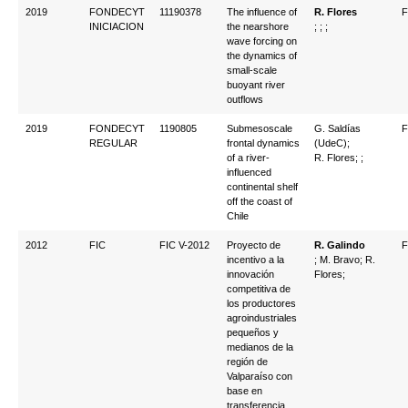
2019
FONDECYT
11190378
The influence of
R. Flores
F
INICIACION
the nearshore
; ; ;
wave forcing on
the dynamics of
small-scale
buoyant river
outflows
2019
FONDECYT
1190805
Submesoscale
G. Saldías
F
REGULAR
frontal dynamics
(UdeC);
of a river-
R. Flores; ;
influenced
continental shelf
off the coast of
Chile
2012
FIC
FIC V-2012
Proyecto de
R. Galindo
F
incentivo a la
; M. Bravo; R.
innovación
Flores;
competitiva de
los productores
agroindustriales
pequeños y
medianos de la
región de
Valparaíso con
base en
transferencia