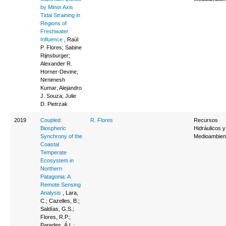
by Minor Axis
Tidal Straining in
Regions of
Freshwater
Influence
, Raúl
P. Flores; Sabine
Rijnsburger;
Alexander R.
Horner-Devine;
Nirnimesh
Kumar; Alejandro
J. Souza; Julie
D. Pietrzak
2019
Coupled
R. Flores
Recursos
Biospheric
Hidráulicos y
Synchrony of the
Medioambien
Coastal
Temperate
Ecosystem in
Northern
Patagonia: A
Remote Sensing
Analysis
, Lara,
C.; Cazelles, B.;
Saldías, G.S.;
Flores, R.P.;
Paredes, Á.L.;