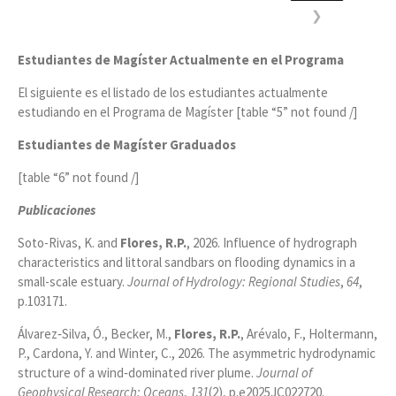
❯
Estudiantes de Magíster Actualmente en el Programa
El siguiente es el listado de los estudiantes actualmente
estudiando en el Programa de Magíster [table “5” not found /]
Estudiantes de Magíster Graduados
[table “6” not found /]
Publicaciones
Soto-Rivas, K. and
Flores, R.P.
, 2026. Influence of hydrograph
characteristics and littoral sandbars on flooding dynamics in a
small-scale estuary.
Journal of Hydrology: Regional Studies
,
64
,
p.103171.
Álvarez‐Silva, Ó., Becker, M.,
Flores, R.P.
, Arévalo, F., Holtermann,
P., Cardona, Y. and Winter, C., 2026. The asymmetric hydrodynamic
structure of a wind‐dominated river plume.
Journal of
Geophysical Research: Oceans
,
131
(2), p.e2025JC022720.