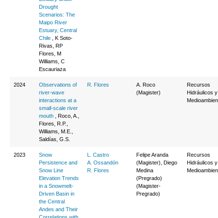
Drought
Scenarios: The
Maipo River
Estuary, Central
Chile
, K Soto-
Rivas, RP
Flores, M
Williams, C
Escauriaza
2024
Observations of
R. Flores
A. Roco
Recursos
river-wave
(Magister)
Hidráulicos y
interactions at a
Medioambien
small-scale river
mouth
, Roco, A.,
Flores, R.P.,
Williams, M.E.,
Saldías, G.S.
2023
Snow
L. Castro
Felipe Aranda
Recursos
Persistence and
A. Ossandón
(Magister), Diego
Hidráulicos y
Snow Line
R. Flores
Medina
Medioambien
Elevation Trends
(Pregrado)
in a Snowmelt-
(Magister-
Driven Basin in
Pregrado)
the Central
Andes and Their
Correlations with