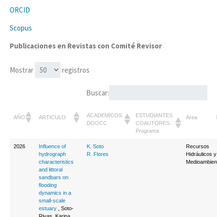
ORCID
Scopus
Publicaciones en Revistas con Comité Revisor
Mostrar
registros
Buscar:
ACADEMICOS
ESTUDIANTES
AÑO
ARTICULO
Area
DOOCC
COAUTORES
Programa
2026
Influence of
K. Soto
Recursos
hydrograph
R. Flores
Hidráulicos y
characteristics
Medioambien
and littoral
sandbars on
flooding
dynamics in a
small-scale
estuary
, Soto-
Rivas, Karina