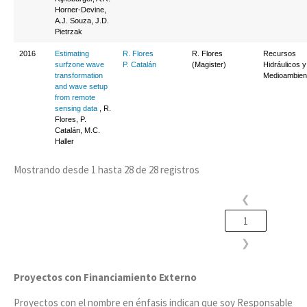
Horner-Devine,
A.J. Souza, J.D.
Pietrzak
2016
Estimating
R. Flores
R. Flores
Recursos
surfzone wave
P. Catalán
(Magister)
Hidráulicos y
transformation
Medioambien
and wave setup
from remote
sensing data
, R.
Flores, P.
Catalán, M.C.
Haller
Mostrando desde 1 hasta 28 de 28 registros
❮
1
❯
Proyectos con Financiamiento Externo
Proyectos con el nombre en énfasis indican que soy Responsable