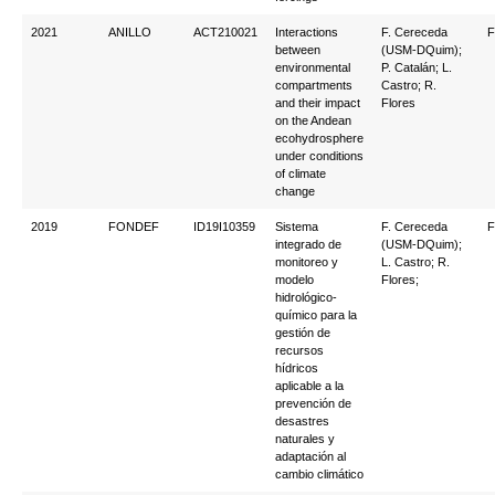
2021
ANILLO
ACT210021
Interactions
F. Cereceda
F
between
(USM-DQuim);
environmental
P. Catalán; L.
compartments
Castro; R.
and their impact
Flores
on the Andean
ecohydrosphere
under conditions
of climate
change
2019
FONDEF
ID19I10359
Sistema
F. Cereceda
F
integrado de
(USM-DQuim);
monitoreo y
L. Castro; R.
modelo
Flores;
hidrológico-
químico para la
gestión de
recursos
hídricos
aplicable a la
prevención de
desastres
naturales y
adaptación al
cambio climático