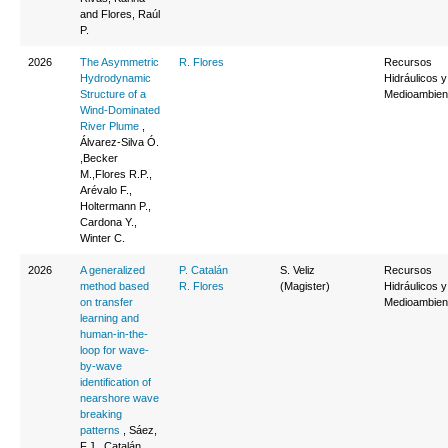
and Flores, Raúl
P.
2026
The Asymmetric
R. Flores
Recursos
Hydrodynamic
Hidráulicos y
Structure of a
Medioambien
Wind-Dominated
River Plume
,
Álvarez-Silva Ó.
,Becker
M.,Flores R.P.,
Arévalo F.,
Holtermann P.,
Cardona Y.,
Winter C.
2026
A generalized
P. Catalán
S. Veliz
Recursos
method based
R. Flores
(Magister)
Hidráulicos y
on transfer
Medioambien
learning and
human-in-the-
loop for wave-
by-wave
identification of
nearshore wave
breaking
patterns
, Sáez,
F.J., Catalán,