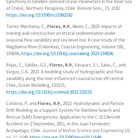
Synchrony in Satellite-Derived Ocean Parameters in the Inner Sea
of Chiloé, Northern Patagonia, Chile.
Remote Sens.
,
15
, 2182.
https://doi.org/10.3390/rs15082182
Torres-Marchena, C.,
Flores, R.P.
, Aiken, C., 2023. Impacts of
training wall construction on littoral sedimentation under
seasonal flow variability and sea-level rise: A case study of the
Magdalena River (Colombia), Coastal Engineering, Volume 183,
104306,
https://doi.org/10.1016/j.coastaleng.2023.104306
.
Rojas, C., Saldías, G.S.,
Flores, R.P.
, Vásquez, S.I., Salas, C., and
Vargas, C.A., 2023. A modeling study of hydrographic and flow
variability along the river-influenced coastal ocean off central
Chile, Ocean Modelling, 102155,
https://doi.org/10.1016/j.ocemod.2022.102155
.
Córdova, P., and
Flores, R.P.
, 2022. Hydrodynamic and Particle
Drift Modeling as a Support System for Maritime Search and
Rescue (SAR) Emergencies: Application to the C-212 Aircraft
Accident on 2 September, 2011, in the Juan Fernández
Archipelago, Chile.
Journal of Marine Science and Engineering
10,
no. 11: 1649.
https://doi.org/10.3390/jmse10111649