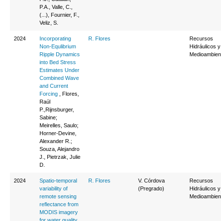
P.A., Valle, C.,
(...), Fournier, F.,
Veliz, S.
2024
Incorporating
R. Flores
Recursos
Non-Equlibrium
Hidráulicos y
Ripple Dynamics
Medioambien
into Bed Stress
Estimates Under
Combined Wave
and Current
Forcing
, Flores,
Raúl
P.,Rijnsburger,
Sabine;
Meirelles, Saulo;
Horner-Devine,
Alexander R.;
Souza, Alejandro
J., Pietrzak, Julie
D.
2024
Spatio-temporal
R. Flores
V. Córdova
Recursos
variability of
(Pregrado)
Hidráulicos y
remote sensing
Medioambien
reflectance from
MODIS imagery
for water quality