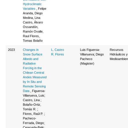
Hydroclimatic
Variables
, Felipe
Aranda, Diego
Medina, Lina
Castro, Álvaro
Ossandón,
Ramón Ovalle,
Raul Flores,
Tomas Bolaño
2023
Changes in
L. Castro
Luis Figueroa-
Recursos
Snow Surface
R. Flores
Villanueva; Diego
Hidráulicos y
Albedo and
Pacheco
Medioambien
Radiative
(Magister)
Forcing in the
Chilean Central
Andes Measured
by In Situ and
Remote Sensing
Data
, Figueroa-
Villanueva, Luis;
Castro, Lina ;
Bolaño-Ortiz,
Tomás R. ;
Flores, Raúl P. ;
Pacheco-
Ferrada, Diego;
Cereceda-Balic,