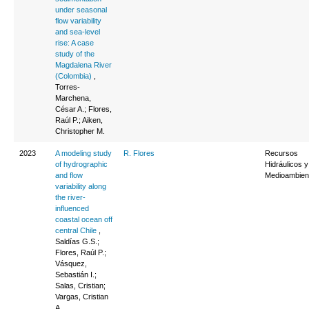
under seasonal
flow variability
and sea-level
rise: A case
study of the
Magdalena River
(Colombia)
,
Torres-
Marchena,
César A.; Flores,
Raúl P.; Aiken,
Christopher M.
2023
A modeling study
R. Flores
Recursos
of hydrographic
Hidráulicos y
and flow
Medioambien
variability along
the river-
influenced
coastal ocean off
central Chile
,
Saldías G.S.;
Flores, Raúl P.;
Vásquez,
Sebastián I.;
Salas, Cristian;
Vargas, Cristian
A.