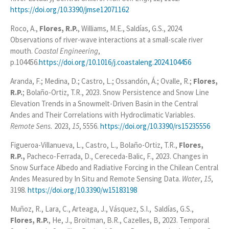
https://doi.org/10.3390/jmse12071162
Roco, A.,
Flores, R.P.
, Williams, M.E., Saldías, G.S., 2024.
Observations of river-wave interactions at a small-scale river
mouth.
Coastal Engineering
,
p.104456.
https://doi.org/10.1016/j.coastaleng.2024.104456
Aranda, F.; Medina, D.; Castro, L.; Ossandón, Á.; Ovalle, R.;
Flores,
R.P.
; Bolaño-Ortiz, T.R., 2023. Snow Persistence and Snow Line
Elevation Trends in a Snowmelt-Driven Basin in the Central
Andes and Their Correlations with Hydroclimatic Variables.
Remote Sens.
2023,
15
, 5556.
https://doi.org/10.3390/rs15235556
Figueroa-Villanueva, L., Castro, L., Bolaño-Ortiz, T.R.,
Flores,
R.P.,
Pacheco-Ferrada, D., Cereceda-Balic, F., 2023. Changes in
Snow Surface Albedo and Radiative Forcing in the Chilean Central
Andes Measured by In Situ and Remote Sensing Data.
Water
,
15
,
3198.
https://doi.org/10.3390/w15183198
Muñoz, R., Lara, C., Arteaga, J., Vásquez, S.I., Saldías, G.S.,
Flores, R.P.
, He, J., Broitman, B.R., Cazelles, B, 2023. Temporal