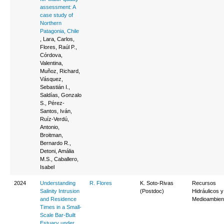
assessment: A
case study of
Northern
Patagonia, Chile
, Lara, Carlos,
Flores, Raúl P.,
Córdova,
Valentina,
Muñoz, Richard,
Vásquez,
Sebastián I.,
Saldías, Gonzalo
S., Pérez-
Santos, Iván,
Ruíz-Verdú,
Antonio,
Broitman,
Bernardo R.,
Detoni, Amália
M.S., Caballero,
Isabel
2024
Understanding
R. Flores
K. Soto-Rivas
Recursos
Salinity Intrusion
(Postdoc)
Hidráulicos y
and Residence
Medioambien
Times in a Small-
Scale Bar-Built
Estuary under