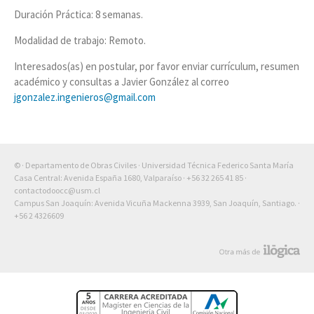
Duración Práctica: 8 semanas.
Modalidad de trabajo: Remoto.
Interesados(as) en postular, por favor enviar currículum, resumen
académico y consultas a Javier González al correo
jgonzalez.ingenieros@gmail.com
© · Departamento de Obras Civiles · Universidad Técnica Federico Santa María
Casa Central: Avenida España 1680, Valparaíso ·
+56 32 265 41 85
·
contactodoocc@usm.cl
Campus San Joaquín: Avenida Vicuña Mackenna 3939, San Joaquín, Santiago. ·
+56 2 4326609