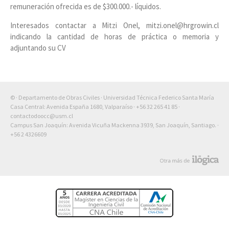
remuneración ofrecida es de $300.000.- líquidos.
Interesados contactar a Mitzi Onel, mitzi.onel@hrgrowin.cl
indicando la cantidad de horas de práctica o memoria y
adjuntando su CV
© · Departamento de Obras Civiles · Universidad Técnica Federico Santa María
Casa Central: Avenida España 1680, Valparaíso ·
+56 32 265 41 85
·
contactodoocc@usm.cl
Campus San Joaquín: Avenida Vicuña Mackenna 3939, San Joaquín, Santiago. ·
+56 2 4326609