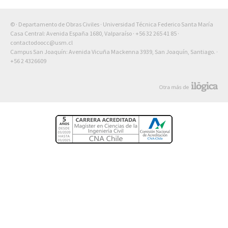
© · Departamento de Obras Civiles · Universidad Técnica Federico Santa María
Casa Central: Avenida España 1680, Valparaíso ·
+56 32 265 41 85
·
contactodoocc@usm.cl
Campus San Joaquín: Avenida Vicuña Mackenna 3939, San Joaquín, Santiago. ·
+56 2 4326609