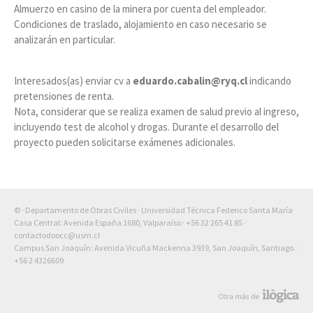
Almuerzo en casino de la minera por cuenta del empleador.
Condiciones de traslado, alojamiento en caso necesario se
analizarán en particular.
Interesados(as) enviar cv a
eduardo.cabalin@ryq.cl
indicando
pretensiones de renta.
Nota, considerar que se realiza examen de salud previo al ingreso,
incluyendo test de alcohol y drogas. Durante el desarrollo del
proyecto pueden solicitarse exámenes adicionales.
© · Departamento de Obras Civiles · Universidad Técnica Federico Santa María
Casa Central: Avenida España 1680, Valparaíso ·
+56 32 265 41 85
·
contactodoocc@usm.cl
Campus San Joaquín: Avenida Vicuña Mackenna 3939, San Joaquín, Santiago. ·
+56 2 4326609