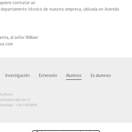
equiere contratar un
e al departamento técnico de nuestra empresa, ubicada en Avenida
nta, al señor William
rux.com
Investigación
Extensión
Alumnos
Ex alumnos
nta María
tactodoocc@usm.cl
antiago. ·
+56 2 4326609