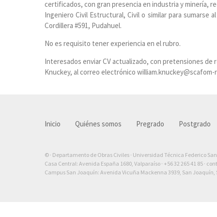
certificados, con gran presencia en industria y minería, r
Ingeniero Civil Estructural, Civil o similar para sumars
Cordillera #591, Pudahuel.
No es requisito tener experiencia en el rubro.
Interesados enviar CV actualizado, con pretensiones de re
Knuckey, al correo electrónico william.knuckey@scafom-
Inicio
Quiénes somos
Pregrado
Postgrado
© · Departamento de Obras Civiles · Universidad Técnica Federico Sa
Casa Central: Avenida España 1680, Valparaíso ·
+56 32 265 41 85
·
con
Campus San Joaquín: Avenida Vicuña Mackenna 3939, San Joaquín, S