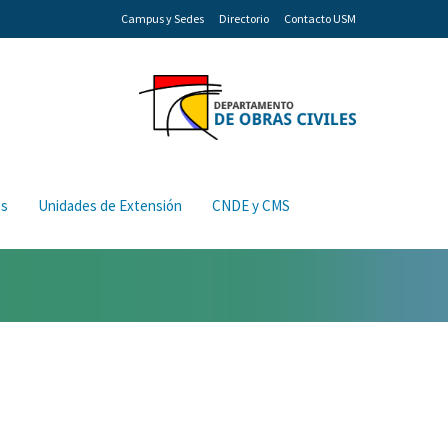
Campus y Sedes
Directorio
Contacto USM
os
Unidades de Extensión
CNDE y CMS