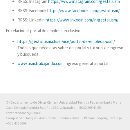
RRSS: Instagram
https://www.instagram.com/gestal.usm
RRSS: Facebook
https://www.facebook.com/gestal.usm/
RRSS: LinkedIn
https://www.linkedin.com/in/gestalusm/
En relación al portal de empleos exclusivo:
https://gestal.usm.cl/service/portal-de-empleos-usm/
Todo lo que necesitas saber del portal y tutorial de ingreso
y búsqueda
www.usm.trabajando.com
Ingreso general al portal
© · Departamento de Obras Civiles · Universidad Técnica Federico Santa María
Casa Central: Avenida España 1680, Valparaíso ·
+56 32 265 41 85
·
contactodoocc@usm.cl
Campus San Joaquín: Avenida Vicuña Mackenna 3939, San Joaquín, Santiago. ·
+56 2 4326609