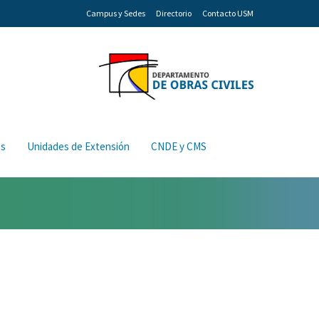
Campus y Sedes
Directorio
Contacto USM
os
Unidades de Extensión
CNDE y CMS