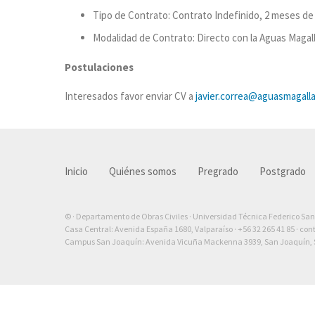
Tipo de Contrato: Contrato Indefinido, 2 meses de
Modalidad de Contrato: Directo con la Aguas Magal
Postulaciones
Interesados favor enviar CV a
javier.correa@aguasmagalla
Inicio
Quiénes somos
Pregrado
Postgrado
© · Departamento de Obras Civiles · Universidad Técnica Federico Sa
Casa Central: Avenida España 1680, Valparaíso ·
+56 32 265 41 85
·
con
Campus San Joaquín: Avenida Vicuña Mackenna 3939, San Joaquín, S