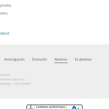
 prueba.
lanes.
nes.cl
Investigación
Extensión
Alumnos
Ex alumnos
nta María
tactodoocc@usm.cl
antiago. ·
+56 2 4326609