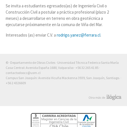
Se invita a estudiantes egresados(as) de Ingeniería Civil o
Construcción Civil a postular a práctica profesional (plazo 2
meses) a desarrollarse en terreno en obra geotécnica a
ejecutarse próximamente en la comuna de Viña del Mar.
Interesados (as) enviar C.V. a
rodrigo.yanez@ferrara.cl
.
© · Departamento de Obras Civiles · Universidad Técnica Federico Santa María
Casa Central: Avenida España 1680, Valparaíso ·
+56 32 265 41 85
·
contactodoocc@usm.cl
Campus San Joaquín: Avenida Vicuña Mackenna 3939, San Joaquín, Santiago. ·
+56 2 4326609