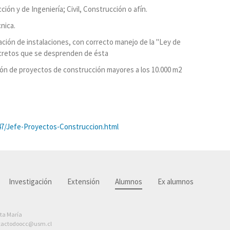
ión y de Ingeniería; Civil, Construcción o afín.
nica.
ación de instalaciones, con correcto manejo de la "Ley de
cretos que se desprenden de ésta
tión de proyectos de construcción mayores a los 10.000 m2
7/Jefe-Proyectos-Construccion.html
Investigación
Extensión
Alumnos
Ex alumnos
nta María
tactodoocc@usm.cl