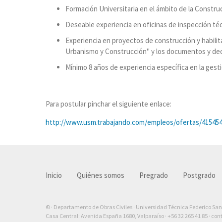
Formación Universitaria en el ámbito de la Construcc
Deseable experiencia en oficinas de inspección téc
Experiencia en proyectos de construcción y habilit
Urbanismo y Construcción" y los documentos y de
Mínimo 8 años de experiencia específica en la ges
Para postular pinchar el siguiente enlace:
http://www.usm.trabajando.com/empleos/ofertas/415454
Inicio
Quiénes somos
Pregrado
Postgrado
© · Departamento de Obras Civiles · Universidad Técnica Federico Sa
Casa Central: Avenida España 1680, Valparaíso ·
+56 32 265 41 85
·
con