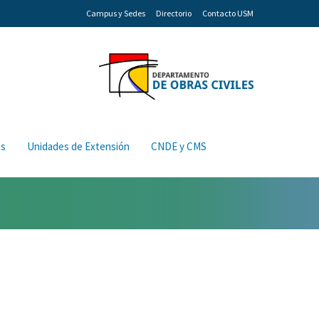
Campus y Sedes
Directorio
Contacto USM
os
Unidades de Extensión
CNDE y CMS