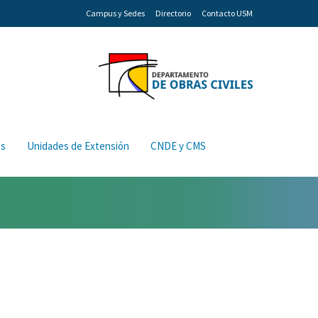
Campus y Sedes
Directorio
Contacto USM
os
Unidades de Extensión
CNDE y CMS