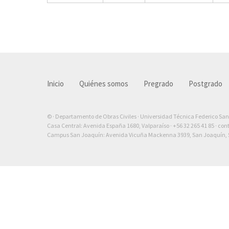
Inicio
Quiénes somos
Pregrado
Postgrado
© · Departamento de Obras Civiles · Universidad Técnica Federico Sa
Casa Central: Avenida España 1680, Valparaíso ·
+56 32 265 41 85
·
con
Campus San Joaquín: Avenida Vicuña Mackenna 3939, San Joaquín, S