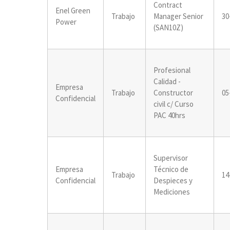
Contract
Enel Green
Trabajo
Manager Senior
30
Power
(SAN10Z)
Profesional
Calidad -
Empresa
Trabajo
Constructor
05
Confidencial
civil c/ Curso
PAC 40hrs
Supervisor
Empresa
Técnico de
Trabajo
14
Confidencial
Despieces y
Mediciones