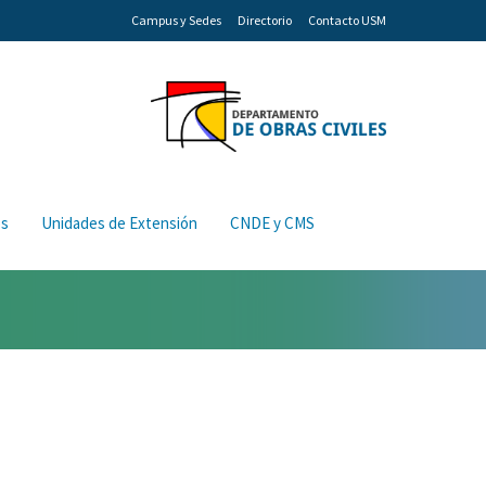
Campus y Sedes
Directorio
Contacto USM
os
Unidades de Extensión
CNDE y CMS