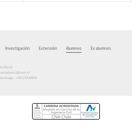
Investigación
Extensión
Alumnos
Ex alumnos
nta María
tactodoocc@usm.cl
antiago. ·
+56 2 4326609