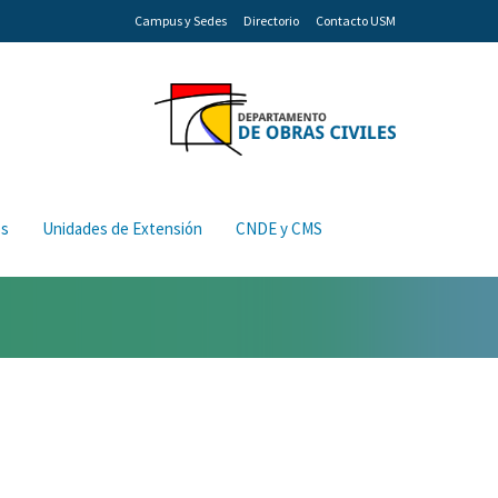
Campus y Sedes
Directorio
Contacto USM
os
Unidades de Extensión
CNDE y CMS