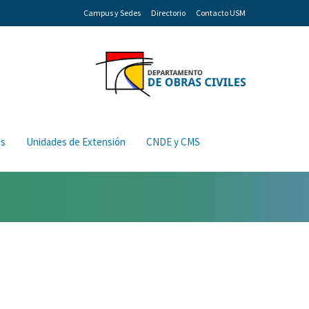
Campus y Sedes
Directorio
Contacto USM
os
Unidades de Extensión
CNDE y CMS