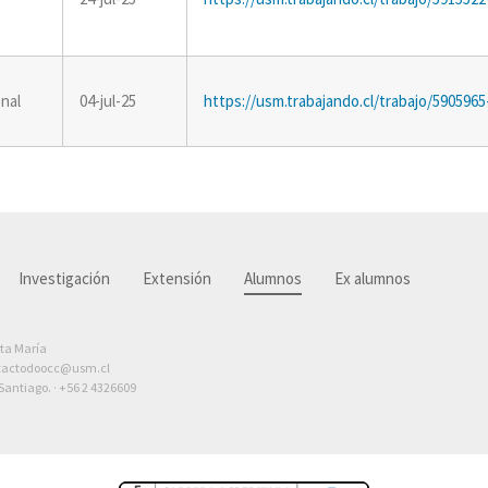
nal
04-jul-25
https://usm.trabajando.cl/trabajo/5905965
Investigación
Extensión
Alumnos
Ex alumnos
nta María
tactodoocc@usm.cl
antiago. ·
+56 2 4326609