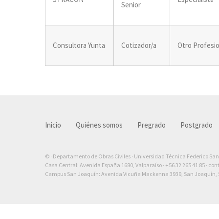
Senior
Consultora Yunta
Cotizador/a
Otro Profesio
Inicio
Quiénes somos
Pregrado
Postgrado
© · Departamento de Obras Civiles · Universidad Técnica Federico Sa
Casa Central: Avenida España 1680, Valparaíso ·
+56 32 265 41 85
·
con
Campus San Joaquín: Avenida Vicuña Mackenna 3939, San Joaquín, S