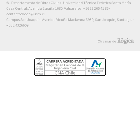
© · Departamento de Obras Civiles · Universidad Técnica Federico Santa María
Casa Central: Avenida España 1680, Valparaíso ·
+56 32 265 41 85
·
contactodoocc@usm.cl
Campus San Joaquín: Avenida Vicuña Mackenna 3939, San Joaquín, Santiago. ·
+56 2 4326609