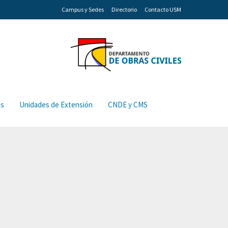
Campus y Sedes
Directorio
Contacto USM
os
Unidades de Extensión
CNDE y CMS