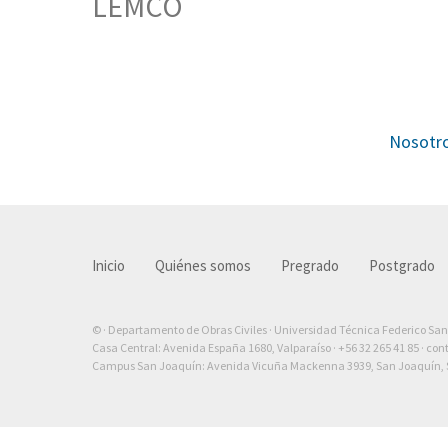
LEMCO
Nosotr
Inicio
Quiénes somos
Pregrado
Postgrado
© · Departamento de Obras Civiles · Universidad Técnica Federico Sa
Casa Central: Avenida España 1680, Valparaíso ·
+56 32 265 41 85
·
con
Campus San Joaquín: Avenida Vicuña Mackenna 3939, San Joaquín, S