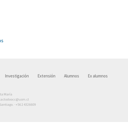
os
Investigación
Extensión
Alumnos
Ex alumnos
nta María
tactodoocc@usm.cl
antiago. ·
+56 2 4326609